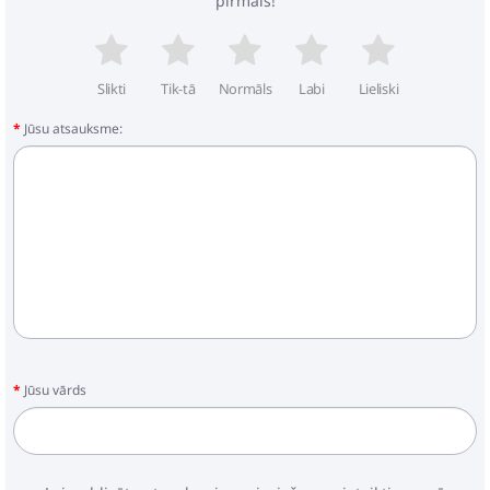
pirmais!
Slikti
Tik-tā
Normāls
Labi
Lieliski
Jūsu atsauksme:
Jūsu vārds