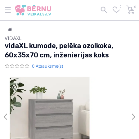
0
0
VIDAXL
vidaXL kumode, pelēka ozolkoka,
60x35x70 cm, inženierijas koks
0 Atsauksme(s)