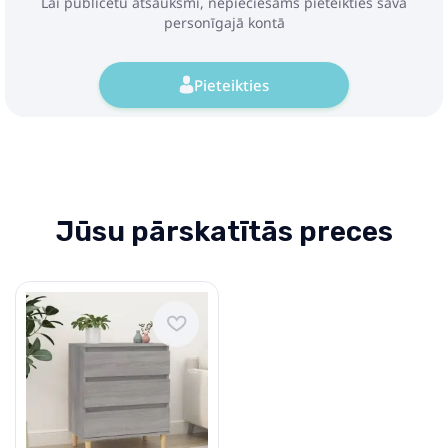
Lai publicētu atsauksmi, nepieciešams pieteikties savā
personīgajā kontā
Pieteikties
Jūsu pārskatītās preces