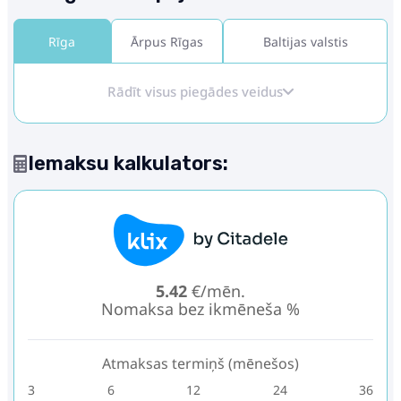
Rīga
Ārpus Rīgas
Baltijas valstis
Rādīt visus piegādes veidus
Iemaksu kalkulators:
5.42
€/mēn.
Nomaksa bez ikmēneša %
Atmaksas termiņš (mēnešos)
3
6
12
24
36