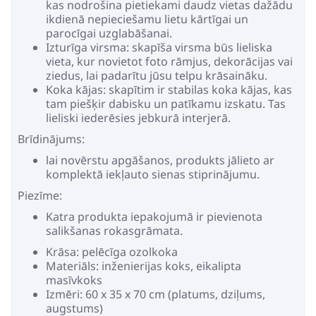
kas nodrošina pietiekami daudz vietas dažādu
ikdienā nepieciešamu lietu kārtīgai un
parocīgai uzglabāšanai.
Izturīga virsma: skapīša virsma būs lieliska
vieta, kur novietot foto rāmjus, dekorācijas vai
ziedus, lai padarītu jūsu telpu krāsaināku.
Koka kājas: skapītim ir stabilas koka kājas, kas
tam piešķir dabisku un patīkamu izskatu. Tas
lieliski iederēsies jebkurā interjerā.
Brīdinājums:
lai novērstu apgāšanos, produkts jālieto ar
komplektā iekļauto sienas stiprinājumu.
Piezīme:
Katra produkta iepakojumā ir pievienota
salikšanas rokasgrāmata.
Krāsa: pelēcīga ozolkoka
Materiāls: inženierijas koks, eikalipta
masīvkoks
Izmēri: 60 x 35 x 70 cm (platums, dziļums,
augstums)