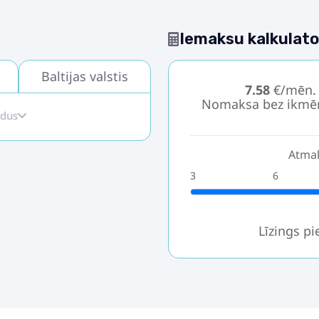
Iemaksu kalkulato
Baltijas valstis
7.58
€/mēn.
Nomaksa bez ikmē
idus
Atmak
3
6
Līzings p