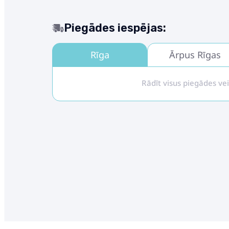
Piegādes iespējas:
Rīga
Ārpus Rīgas
Rādīt visus piegādes ve