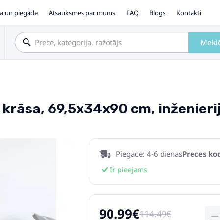
a un piegāde
Atsauksmes par mums
FAQ
Blogs
Kontakti
Mekl
krāsa, 69,5x34x90 cm, inženieri
Piegāde: 4-6 dienas
Preces kod
Ir pieejams
90.99€
114.49€