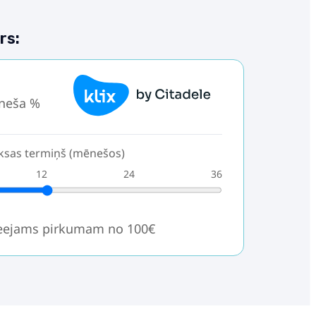
rs:
neša %
sas termiņš (mēnešos)
12
24
36
ieejams pirkumam no 100€