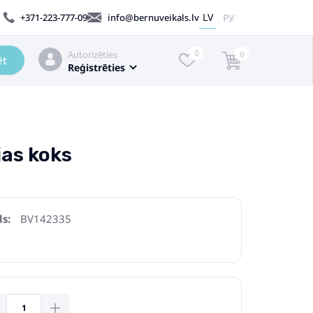
LV
РУ
+371-223-777-09
info@bernuveikals.lv
Autorizēties
0
0
ēt
Reģistrēties
jas koks
s:
BV142335