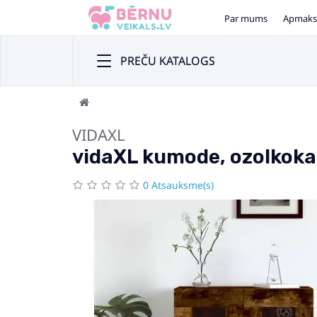
Par mums
Apmaks
PREČU KATALOGS
VIDAXL
vidaXL kumode, ozolkoka 
0 Atsauksme(s)