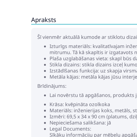
Apraksts
Šī vienmēr aktuālā kumode ar stiklotu dizain
Izturīgs materiāls: kvalitatīvajam inž
mitrumu. Tā kā skapītis ir izgatavots n
Plaša uzglabāšanas vieta: skapī būs d
Stikla dizains: stikla dizains izceļ ku
Izstādīšanas funkcija: uz skapja virsm
Metāla kājas: metāla kājas jūsu interje
Brīdinājums:
Lai novērstu tā apgāšanos, produkts j
Krāsa: kvēpināta ozolkoka
Materiāls: inženierijas koks, metāls, st
Izmēri: 69,5 x 34 x 90 cm (platums, d
Nepieciešama salikšana: jā
Legal Documents:
Sīkāku informāciju par mēbeļu apgāš