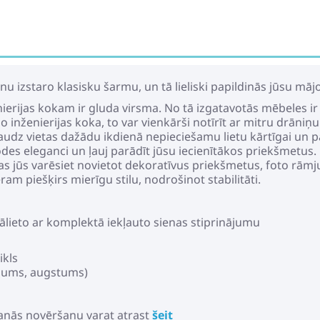
u izstaro klasisku šarmu, un tā lieliski papildinās jūsu mājo
enierijas kokam ir gluda virsma. No tā izgatavotās mēbeles ir 
o inženierijas koka, to var vienkārši notīrīt ar mitru drāniņu
audz vietas dažādu ikdienā nepieciešamu lietu kārtīgai un p
modes eleganci un ļauj parādīt jūsu iecienītākos priekšmetus.
as jūs varēsiet novietot dekoratīvus priekšmetus, foto rāmj
ram piešķirs mierīgu stilu, nodrošinot stabilitāti.
ālieto ar komplektā iekļauto sienas stiprinājumu
ikls
ziļums, augstums)
anās novēršanu varat atrast
šeit