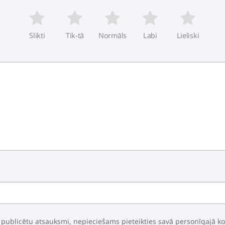
Slikti
Tik-tā
Normāls
Labi
Lieliski
 publicētu atsauksmi, nepieciešams pieteikties savā personīgajā k