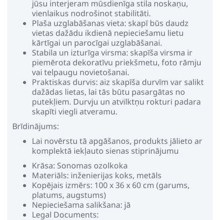
jūsu interjeram mūsdienīga stila noskaņu,
vienlaikus nodrošinot stabilitāti.
Plaša uzglabāšanas vieta: skapī būs daudz
vietas dažādu ikdienā nepieciešamu lietu
kārtīgai un parocīgai uzglabāšanai.
Stabila un izturīga virsma: skapīša virsma ir
piemērota dekoratīvu priekšmetu, foto rāmju
vai telpaugu novietošanai.
Praktiskas durvis: aiz skapīša durvīm var salikt
dažādas lietas, lai tās būtu pasargātas no
putekļiem. Durvju un atvilktņu rokturi padara
skapīti viegli atveramu.
Brīdinājums:
Lai novērstu tā apgāšanos, produkts jālieto ar
komplektā iekļauto sienas stiprinājumu
Krāsa: Sonomas ozolkoka
Materiāls: inženierijas koks, metāls
Kopējais izmērs: 100 x 36 x 60 cm (garums,
platums, augstums)
Nepieciešama salikšana: jā
Legal Documents: