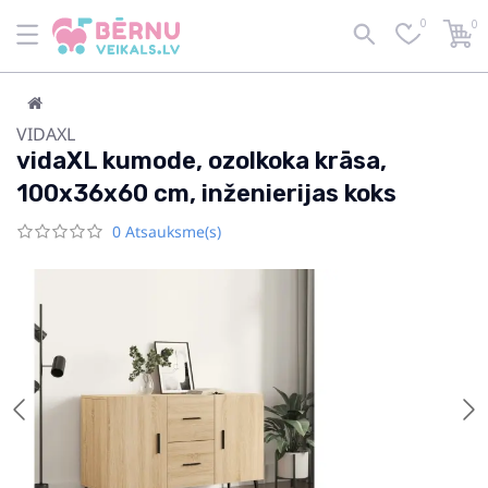
0
0
VIDAXL
vidaXL kumode, ozolkoka krāsa,
100x36x60 cm, inženierijas koks
0 Atsauksme(s)