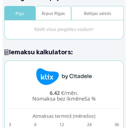
Rīga
Ārpus Rīgas
Baltijas valstis
Rādīt visus piegādes veidus
Iemaksu kalkulators:
6.42
€/mēn.
Nomaksa bez ikmēneša %
Atmaksas termiņš (mēnešos)
3
6
12
24
36