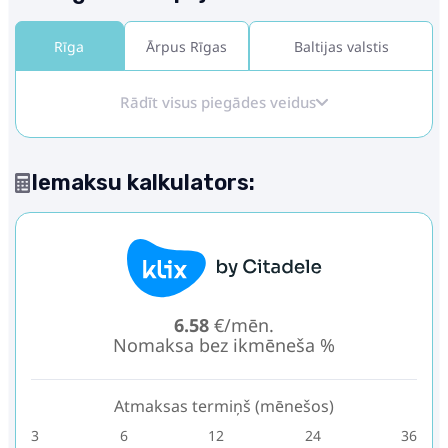
Rīga
Ārpus Rīgas
Baltijas valstis
Rādīt visus piegādes veidus
Iemaksu kalkulators:
6.58
€/mēn.
Nomaksa bez ikmēneša %
Atmaksas termiņš (mēnešos)
3
6
12
24
36