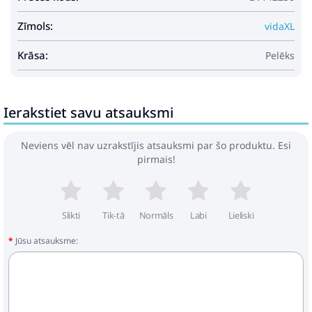
Zīmols:
vidaXL
Krāsa:
Pelēks
Ierakstiet savu atsauksmi
Neviens vēl nav uzrakstījis atsauksmi par šo produktu. Esi
pirmais!
Slikti
Tik-tā
Normāls
Labi
Lieliski
Jūsu atsauksme: