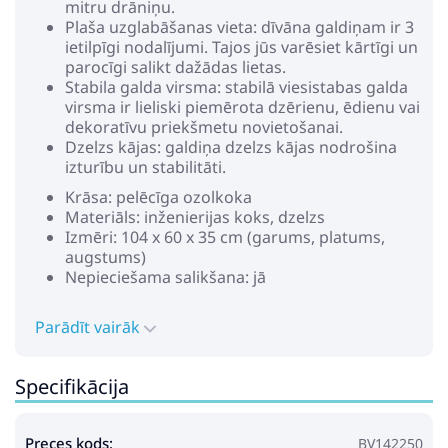
mitru drāniņu.
Plaša uzglabāšanas vieta: dīvāna galdiņam ir 3
ietilpīgi nodalījumi. Tajos jūs varēsiet kārtīgi un
parocīgi salikt dažādas lietas.
Stabila galda virsma: stabilā viesistabas galda
virsma ir lieliski piemērota dzērienu, ēdienu vai
dekoratīvu priekšmetu novietošanai.
Dzelzs kājas: galdiņa dzelzs kājas nodrošina
izturību un stabilitāti.
Krāsa: pelēcīga ozolkoka
Materiāls: inženierijas koks, dzelzs
Izmēri: 104 x 60 x 35 cm (garums, platums,
augstums)
Nepieciešama salikšana: jā
Parādīt vairāk
Specifikācija
Preces kods:
BV142250