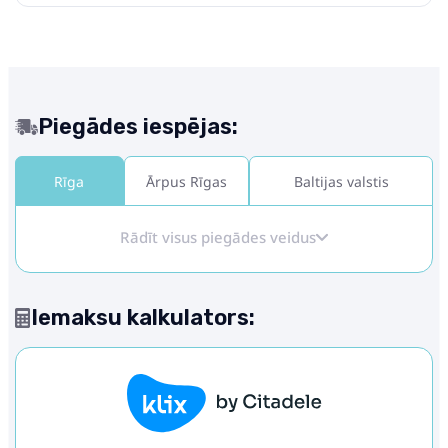
Piegādes iespējas:
Rīga
Ārpus Rīgas
Baltijas valstis
Rādīt visus piegādes veidus
Iemaksu kalkulators: