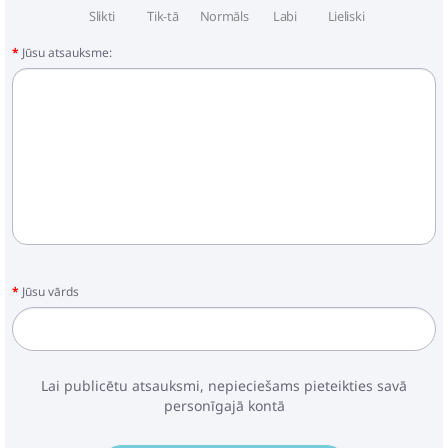
Slikti
Tik-tā
Normāls
Labi
Lieliski
Jūsu atsauksme:
Jūsu vārds
Lai publicētu atsauksmi, nepieciešams pieteikties savā
personīgajā kontā