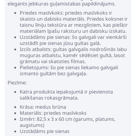
elegants jebkuras guļamistabas papildinājums.
Priedes masīvkoks: priedes masīvkoks ir
skaists un dabisks materiāls. Priedes koksnei ir
taisnu līniju tekstūra ar mezgliņiem, kas piešķir
materiālam īpašu raksturu un dabisku izskatu.
Uzstādāms pie sienas: šo galvgali var vienkārši
uzstādīt pie sienas jūsu gultas galā.
Izcils atbalsts: gultas galvgalis nodrošinās labu
muguras atbalstu, kamēr sēdēsiet gultā, lasot
grāmatu vai skatoties filmas.
Pielietojums: šo pie sienas liekamo galvgali
izmanto gultām bez galvgaļa.
Piezīme:
Katra produkta iepakojumā ir pievienota
salikšanas rokasgrāmata.
Krāsa: medus brūna
Materiāls: priedes masīvkoks
Izmēri: 82,5 x 3 x 60 cm (garums, platums,
augstums)
Uzstādāms pie sienas