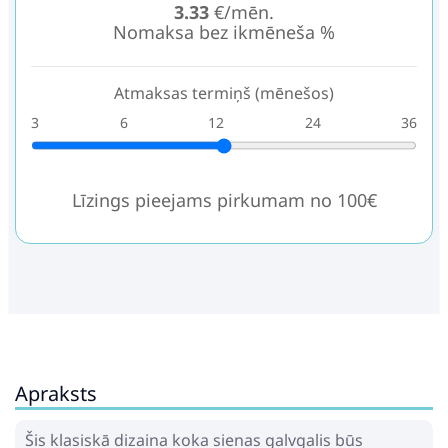
3.33
€/mēn.
Nomaksa bez ikmēneša %
Atmaksas termiņš (mēnešos)
3
6
12
24
36
Līzings pieejams pirkumam no 100€
Apraksts
Šis klasiskā dizaina koka sienas galvgalis būs