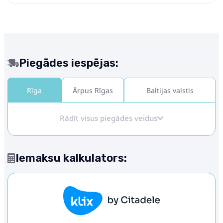
Piegādes iespējas:
Rīga
Ārpus Rīgas
Baltijas valstis
Rādīt visus piegādes veidus
Iemaksu kalkulators: