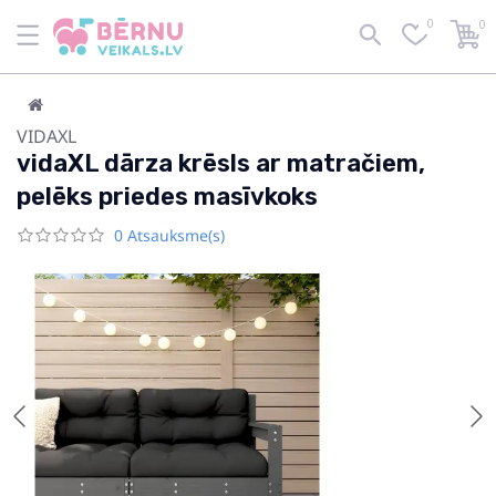
0
0
VIDAXL
vidaXL dārza krēsls ar matračiem,
pelēks priedes masīvkoks
0 Atsauksme(s)