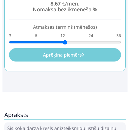
8.67
€/mēn.
Nomaksa bez ikmēneša %
Atmaksas termiņš (mēnešos)
3
6
12
24
36
Aprēķina piemērs
Apraksts
Šis koka dārza krēsls ar izteiksmīgu līstīšu dizainu