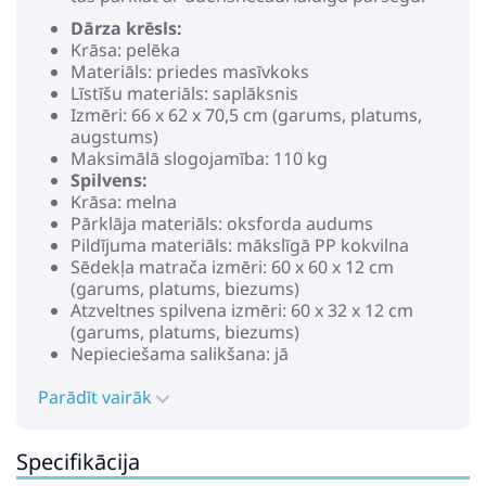
Dārza krēsls:
Krāsa: pelēka
Materiāls: priedes masīvkoks
Līstīšu materiāls: saplāksnis
Izmēri: 66 x 62 x 70,5 cm (garums, platums,
augstums)
Maksimālā slogojamība: 110 kg
Spilvens:
Krāsa: melna
Pārklāja materiāls: oksforda audums
Pildījuma materiāls: mākslīgā PP kokvilna
Sēdekļa matrača izmēri: 60 x 60 x 12 cm
(garums, platums, biezums)
Atzveltnes spilvena izmēri: 60 x 32 x 12 cm
(garums, platums, biezums)
Nepieciešama salikšana: jā
Sūtījumā iekļauts:
Parādīt vairāk
1 x dārza krēsls
1 x sēdekļa spilvens
1 x atzveltnes spilvens
Specifikācija
Maksimums 110 kg uz vienu sēdvietu.