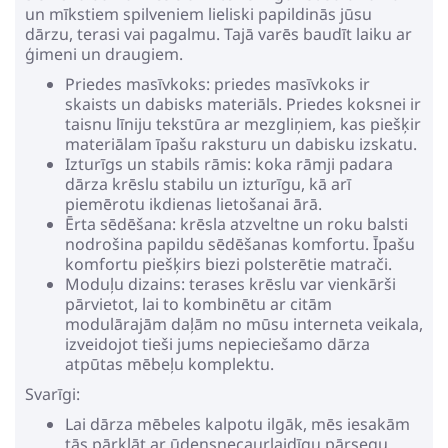
un mīkstiem spilveniem lieliski papildinās jūsu
dārzu, terasi vai pagalmu. Tajā varēs baudīt laiku ar
ģimeni un draugiem.
Priedes masīvkoks: priedes masīvkoks ir
skaists un dabisks materiāls. Priedes koksnei ir
taisnu līniju tekstūra ar mezgliņiem, kas piešķir
materiālam īpašu raksturu un dabisku izskatu.
Izturīgs un stabils rāmis: koka rāmji padara
dārza krēslu stabilu un izturīgu, kā arī
piemērotu ikdienas lietošanai ārā.
Ērta sēdēšana: krēsla atzveltne un roku balsti
nodrošina papildu sēdēšanas komfortu. Īpašu
komfortu piešķirs biezi polsterētie matrači.
Moduļu dizains: terases krēslu var vienkārši
pārvietot, lai to kombinētu ar citām
modulārajām daļām no mūsu interneta veikala,
izveidojot tieši jums nepieciešamo dārza
atpūtas mēbeļu komplektu.
Svarīgi:
Lai dārza mēbeles kalpotu ilgāk, mēs iesakām
tās pārklāt ar ūdensnecaurlaidīgu pārsegu.