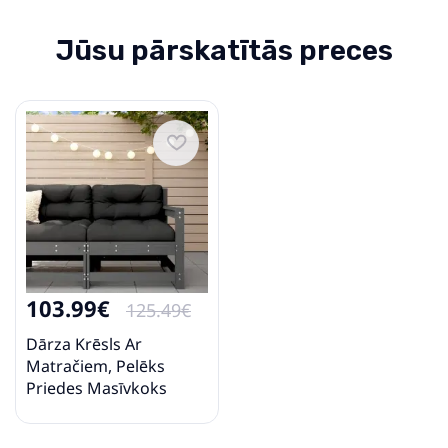
Jūsu pārskatītās preces
103.99€
125.49€
Dārza Krēsls Ar
Matračiem, Pelēks
Priedes Masīvkoks
Vidaxl