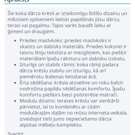
Šie koka dārza krēsli ar izteiksmīgu līstīšu dizainu un
mīkstiem spilveniem lieliski papildinās jūsu dārzu,
terasi vai pagalmu. Tajos varēs baudīt laiku ar
ģimeni un draugiem.
Priedes masīvkoks: priedes masīvkoks ir
skaists un dabisks materiāls. Priedes koksnei ir
taisnu līniju tekstūra ar mezgliņiem, kas piešķir
materiālam īpašu raksturu un dabisku izskatu.
Izturīgs un stabils rāmis: koka rāmji padara
dārza krēslu stabilu un izturīgu, kā arī
piemērotu ikdienas lietošanai ārā.
Ērta sēdēšana: krēsla atzveltne un roku balsti
nodrošina papildu sēdēšanas komfortu. Īpašu
komfortu piešķirs biezi polsterētie matrači.
Moduļu dizains: terases krēslu var vienkārši
pārvietot, lai to kombinētu ar citām
modulārajām daļām no mūsu interneta veikala,
izveidojot tieši jums nepieciešamo dārza
atpūtas mēbeļu komplektu.
Svarīgi: