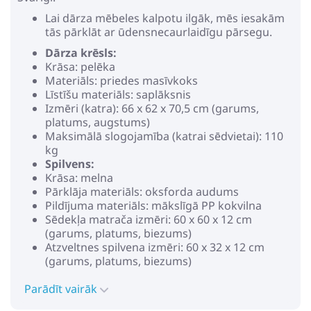
Lai dārza mēbeles kalpotu ilgāk, mēs iesakām
tās pārklāt ar ūdensnecaurlaidīgu pārsegu.
Dārza krēsls:
Krāsa: pelēka
Materiāls: priedes masīvkoks
Līstīšu materiāls: saplāksnis
Izmēri (katra): 66 x 62 x 70,5 cm (garums,
platums, augstums)
Maksimālā slogojamība (katrai sēdvietai): 110
kg
Spilvens:
Krāsa: melna
Pārklāja materiāls: oksforda audums
Pildījuma materiāls: mākslīgā PP kokvilna
Sēdekļa matrača izmēri: 60 x 60 x 12 cm
(garums, platums, biezums)
Atzveltnes spilvena izmēri: 60 x 32 x 12 cm
(garums, platums, biezums)
Nepieciešama salikšana: jā
Parādīt vairāk
Sūtījumā iekļauts:
2 x dārza krēsli