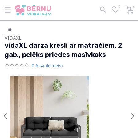
0
0
VIDAXL
vidaXL dārza krēsli ar matračiem, 2
gab., pelēks priedes masīvkoks
0 Atsauksme(s)