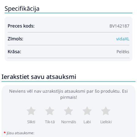
2 x sēdekļa matrači
Specifikācija
2 x atzveltnes matrači
Maksimums 110 kg uz vienu sēdvietu.
Preces kods:
BV142187
Zīmols:
vidaXL
Krāsa:
Pelēks
Ierakstiet savu atsauksmi
Neviens vēl nav uzrakstījis atsauksmi par šo produktu. Esi
pirmais!
Slikti
Tik-tā
Normāls
Labi
Lieliski
Jūsu atsauksme: