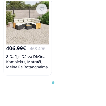
mazgājamiem pārvalkiem
406.99€
468.49€
8-Daļīgs Dārza Dīvāna
Komplekts, Matrači,
Melna Pe Rotangpalma
Vidaxl