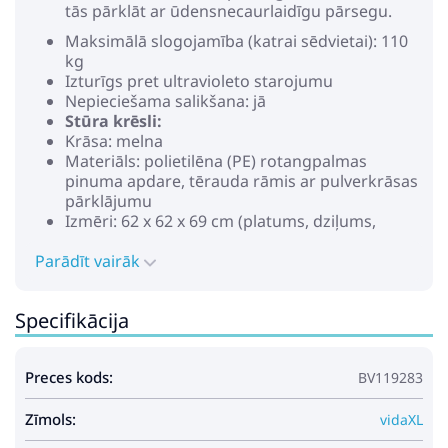
tās pārklāt ar ūdensnecaurlaidīgu pārsegu.
Maksimālā slogojamība (katrai sēdvietai): 110
kg
Izturīgs pret ultravioleto starojumu
Nepieciešama salikšana: jā
Stūra krēsli:
Krāsa: melna
Materiāls: polietilēna (PE) rotangpalmas
pinuma apdare, tērauda rāmis ar pulverkrāsas
pārklājumu
Izmēri: 62 x 62 x 69 cm (platums, dziļums,
augstums)
Parādīt vairāk
Sēdekļa izmēri: 55 x 55 cm (platums, dziļums)
Sēdekļa augstums no zemes: 37 cm
Centrālā sēdvieta:
Specifikācija
Krāsa: melna
Materiāls: polietilēna (PE) rotangpalmas
pinuma apdare, tērauda rāmis ar pulverkrāsas
Preces kods:
BV119283
pārklājumu
Izmēri: 55 x 62 x 69 cm (platums, dziļums,
Zīmols:
augstums)
vidaXL
Sēdekļa izmēri: 55 x 55 cm (platums, dziļums)