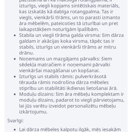
izturīgs, viegli kopjams sintētiskais materiāls,
kas izskatās kā dabīga rotangpalma. Tas ir
viegls, vienkārši tīrāms, un to parasti izmanto
āra mēbelēm, pateicoties tā izturībai un pret
laikapstākļiem noturīgām īpašībām.
Stabila un viegli tīrāma galda virsma: šim dārza
galdam ir akācijas koka virsma, tāpēc tas ir
stabils, izturīgs un vienkārši tīrāms ar mitru
drānu.
Noņemams un mazgājams pārvalks: šiem
sēdekļa matračiem ir noņemami pārvalki
vienkāršai mazgāšanai un kopšanai.
Izturīgs un stabils rāmis: pulverkrāsotā
tērauda rāmis nodrošina dārza mēbeles
stiprību un stabilitāti ikdienas lietošanai ārā.
Moduļu dizains: šim āra mēbeļu komplektam ir
moduļu dizains, padarot to viegli pārvietojamu,
lai jūs varētu izveidot personalizētu mēbeļu
izkārtojumu.
Svarīgi:
Lai dārza mēbeles kalpotu ilgāk, mēs iesakām