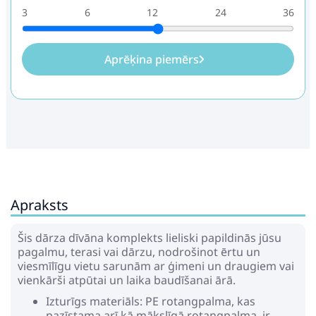
3
6
12
24
36
Aprēķina piemērs
Apraksts
Šis dārza dīvāna komplekts lieliski papildinās jūsu
pagalmu, terasi vai dārzu, nodrošinot ērtu un
viesmīlīgu vietu sarunām ar ģimeni un draugiem vai
vienkārši atpūtai un laika baudīšanai ārā.
Izturīgs materiāls: PE rotangpalma, kas
pazīstama arī kā mākslīgā rotangpalma, ir