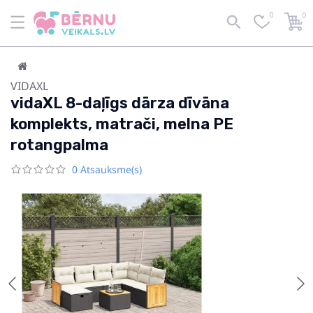
0
0
VIDAXL
vidaXL 8-daļīgs dārza dīvāna
komplekts, matrači, melna PE
rotangpalma
0 Atsauksme(s)