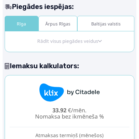
Piegādes iespējas:
Rīga
Ārpus Rīgas
Baltijas valstis
Rādīt visus piegādes veidus
Iemaksu kalkulators:
33.92
€/mēn.
Nomaksa bez ikmēneša %
Atmaksas termiņš (mēnešos)