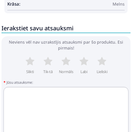
Sēdekļa augstums no zemes: 37 cm
Krāsa:
Melns
Dīvāns ar roku balstiem:
Krāsa: melna
Materiāls: polietilēna (PE) rotangpalmas
Ierakstiet savu atsauksmi
pinuma apdare, tērauda rāmis ar pulverkrāsas
pārklājumu
Izmēri: 59 x 62 x 69 cm (platums, dziļums,
Neviens vēl nav uzrakstījis atsauksmi par šo produktu. Esi
augstums)
pirmais!
Sēdekļa izmēri: 55 x 55 cm (platums, dziļums)
Sēdekļa augstums no zemes: 37 cm
Roku balstu augstums no zemes: 55 cm
Kāju soliņš:
Slikti
Tik-tā
Normāls
Labi
Lieliski
Krāsa: melna
Materiāls: polietilēna (PE) rotangpalmas
Jūsu atsauksme:
pinuma apdare, tērauda rāmis ar pulverkrāsas
pārklājumu
Izmēri: 55 x 55 x 37 cm (platums, dziļums,
augstums)
Sēdekļa izmēri: 55 x 55 cm (platums, dziļums)
Sēdekļa augstums no zemes: 37 cm
Galds:
Krāsa: melna