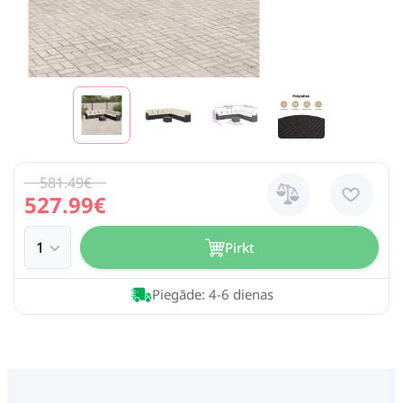
581.49€
527.99€
Pirkt
Piegāde: 4-6 dienas