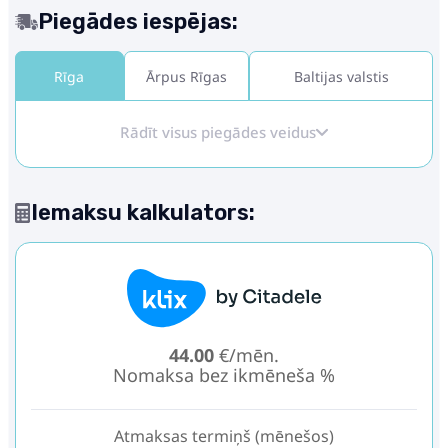
Piegādes iespējas:
Rīga
Ārpus Rīgas
Baltijas valstis
Rādīt visus piegādes veidus
Iemaksu kalkulators:
44.00
€/mēn.
Nomaksa bez ikmēneša %
Atmaksas termiņš (mēnešos)