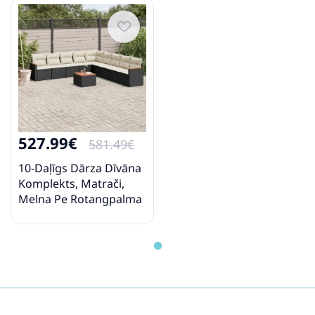
527.99€
581.49€
10-Daļīgs Dārza Dīvāna
Komplekts, Matrači,
Melna Pe Rotangpalma
Vidaxl