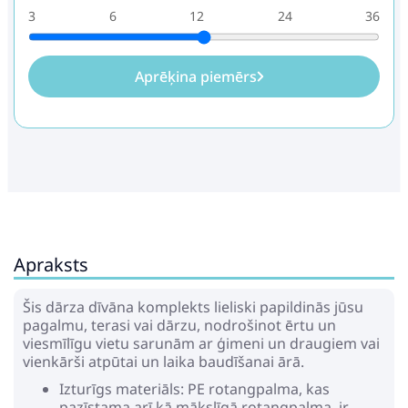
3
6
12
24
36
Aprēķina piemērs
Apraksts
Šis dārza dīvāna komplekts lieliski papildinās jūsu
pagalmu, terasi vai dārzu, nodrošinot ērtu un
viesmīlīgu vietu sarunām ar ģimeni un draugiem vai
vienkārši atpūtai un laika baudīšanai ārā.
Izturīgs materiāls: PE rotangpalma, kas
pazīstama arī kā mākslīgā rotangpalma, ir