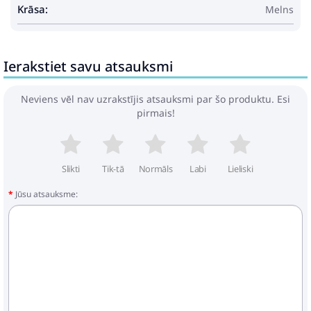
pārklājumu
Krāsa:
Melns
Izmēri: 55 x 62 x 69 cm (platums, dziļums,
augstums)
Sēdekļa izmēri: 55 x 55 cm (platums, dziļums)
Ierakstiet savu atsauksmi
Sēdekļa augstums no zemes: 37 cm
Stūra dīvāns ar akācijas koka roku balstu:
Krāsa: melna
Neviens vēl nav uzrakstījis atsauksmi par šo produktu. Esi
Materiāls: PE (polietilēna) rotangpalma,
pirmais!
pulverkrāsots tērauds, akācijas masīvkoks ar
eļļas pārklājumu
Izmēri: 62 x 62 x 69 cm (platums, dziļums,
augstums)
Slikti
Tik-tā
Normāls
Labi
Lieliski
Sēdekļa izmēri: 55 x 55 cm (platums, dziļums)
Sēdekļa augstums no zemes: 37 cm
Jūsu atsauksme:
Roku balstu augstums no zemes: 55 cm
Galds:
Krāsa: melna
Materiāls: PE (polietilēna) rotangpalma,
pulverkrāsots tērauds, akācijas masīvkoks ar
eļļas pārklājumu
Izmēri: 55 x 55 x 37 cm (garums, platums,
augstums)