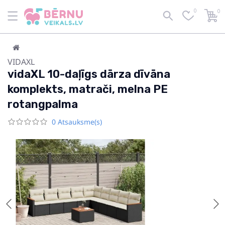
0
0
VIDAXL
vidaXL 10-daļīgs dārza dīvāna
komplekts, matrači, melna PE
rotangpalma
0 Atsauksme(s)