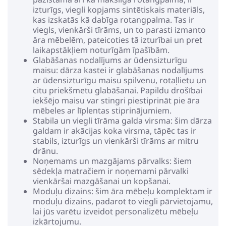
izturīgs, viegli kopjams sintētiskais materiāls,
kas izskatās kā dabīga rotangpalma. Tas ir
viegls, vienkārši tīrāms, un to parasti izmanto
āra mēbelēm, pateicoties tā izturībai un pret
laikapstākļiem noturīgām īpašībām.
Glabāšanas nodalījums ar ūdensizturīgu
maisu: dārza kastei ir glabāšanas nodalījums
ar ūdensizturīgu maisu spilvenu, rotaļlietu un
citu priekšmetu glabāšanai. Papildu drošībai
iekšējo maisu var stingri piestiprināt pie āra
mēbeles ar līplentas stiprinājumiem.
Stabila un viegli tīrāma galda virsma: šim dārza
galdam ir akācijas koka virsma, tāpēc tas ir
stabils, izturīgs un vienkārši tīrāms ar mitru
drānu.
Noņemams un mazgājams pārvalks: šiem
sēdekļa matračiem ir noņemami pārvalki
vienkāršai mazgāšanai un kopšanai.
Moduļu dizains: šim āra mēbeļu komplektam ir
moduļu dizains, padarot to viegli pārvietojamu,
lai jūs varētu izveidot personalizētu mēbeļu
izkārtojumu.