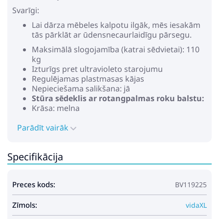
Svarīgi:
Lai dārza mēbeles kalpotu ilgāk, mēs iesakām
tās pārklāt ar ūdensnecaurlaidīgu pārsegu.
Maksimālā slogojamība (katrai sēdvietai): 110
kg
Izturīgs pret ultravioleto starojumu
Regulējamas plastmasas kājas
Nepieciešama salikšana: jā
Stūra sēdeklis ar rotangpalmas roku balstu:
Krāsa: melna
Materiāls: polietilēna (PE) rotangpalmas
Parādīt vairāk
pinuma apdare, tērauda rāmis ar pulverkrāsas
pārklājumu
Izmēri: 62 x 62 x 69 cm (platums, dziļums,
Specifikācija
augstums)
Sēdekļa izmēri: 55 x 55 cm (platums, dziļums)
Sēdekļa augstums no zemes: 37 cm
Preces kods:
BV119225
Centrālā sēdvieta:
Krāsa: melna
Zīmols:
Materiāls: polietilēna (PE) rotangpalmas
vidaXL
pinuma apdare, tērauda rāmis ar pulverkrāsas