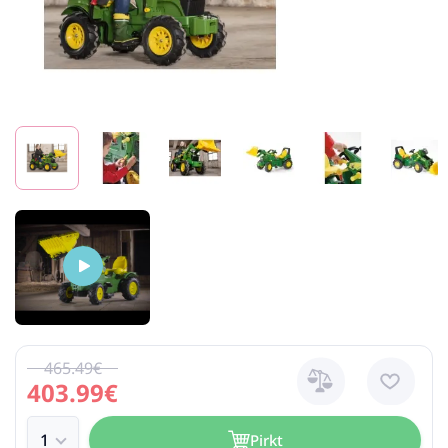
465.49€
403.99€
Pirkt