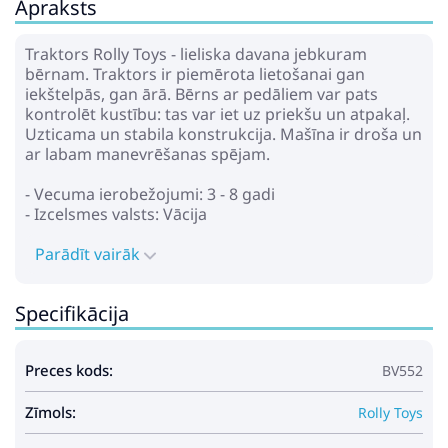
Apraksts
Traktors Rolly Toys - lieliska davana jebkuram
bērnam. Traktors ir piemērota lietošanai gan
iekštelpās, gan ārā. Bērns ar pedāliem var pats
kontrolēt kustību: tas var iet uz priekšu un atpakaļ.
Uzticama un stabila konstrukcija. Mašīna ir droša un
ar labam manevrēšanas spējam.
- Vecuma ierobežojumi: 3 - 8 gadi
- Izcelsmes valsts: Vācija
Parādīt vairāk
Specifikācija
Preces kods:
BV552
Zīmols:
Rolly Toys