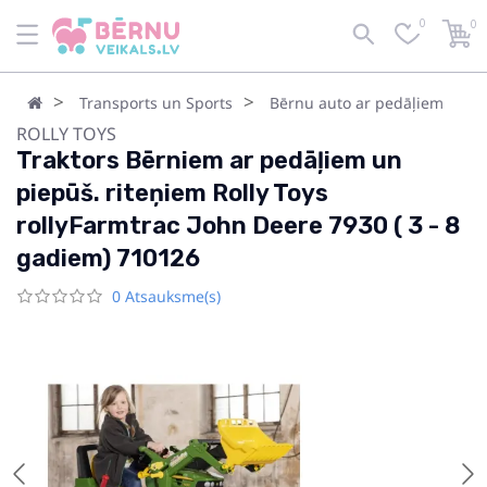
0
0
Transports un Sports
Bērnu auto ar pedāļiem
ROLLY TOYS
Traktors Bērniem ar pedāļiem un
piepūš. riteņiem Rolly Toys
rollyFarmtrac John Deere 7930 ( 3 - 8
gadiem) 710126
0 Atsauksme(s)