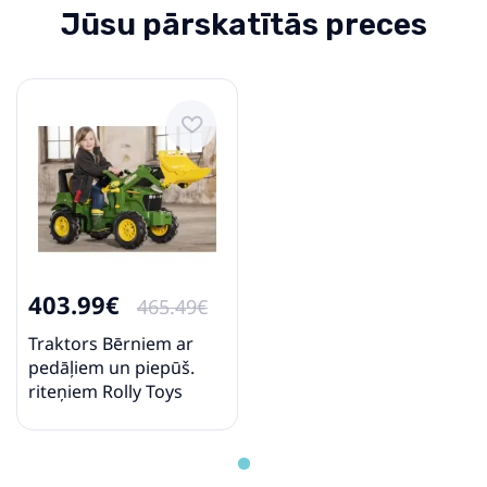
Jūsu pārskatītās preces
403.99€
465.49€
Traktors Bērniem ar
pedāļiem un piepūš.
riteņiem Rolly Toys
rollyFarmtrac John
Deere 7930 ( 3 - 8
gadiem) 710126