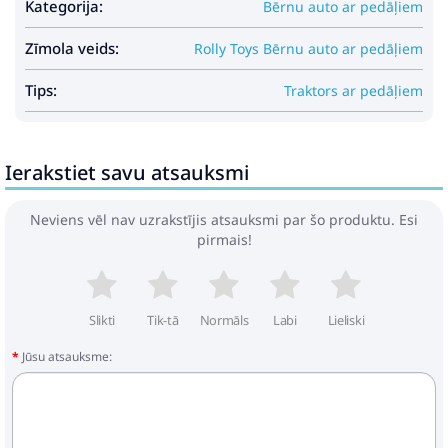
Kategorija:
Bērnu auto ar pedāļiem
Zīmola veids:
Rolly Toys Bērnu auto ar pedāļiem
Tips:
Traktors ar pedāļiem
Ierakstiet savu atsauksmi
Neviens vēl nav uzrakstījis atsauksmi par šo produktu. Esi
pirmais!
Slikti
Tik-tā
Normāls
Labi
Lieliski
Jūsu atsauksme: