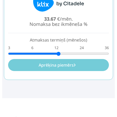
33.67
€/mēn.
Nomaksa bez ikmēneša %
Atmaksas termiņš (mēnešos)
3
6
12
24
36
Aprēķina piemērs