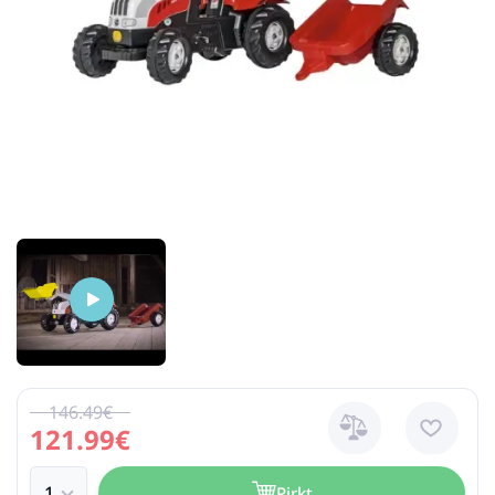
146.49€
121.99€
Pirkt