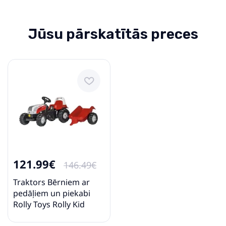
Jūsu pārskatītās preces
121.99€
146.49€
Traktors Bērniem ar
pedāļiem un piekabi
Rolly Toys Rolly Kid
Steyr 6165 CVT 012510