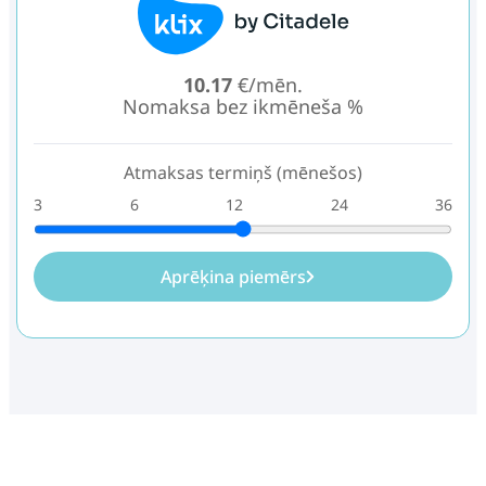
10.17
€/mēn.
Nomaksa bez ikmēneša %
Atmaksas termiņš (mēnešos)
3
6
12
24
36
Aprēķina piemērs