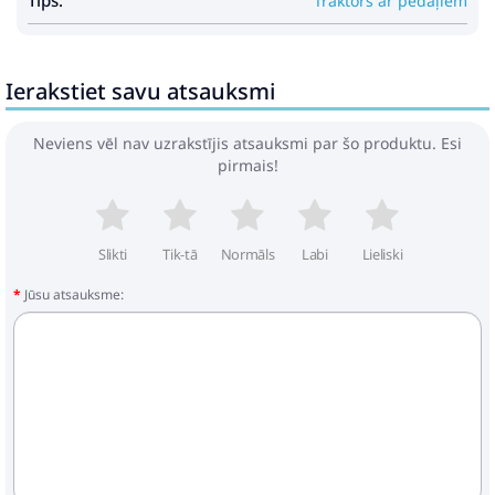
Tips:
Traktors ar pedāļiem
Ierakstiet savu atsauksmi
Neviens vēl nav uzrakstījis atsauksmi par šo produktu. Esi
pirmais!
Slikti
Tik-tā
Normāls
Labi
Lieliski
Jūsu atsauksme: