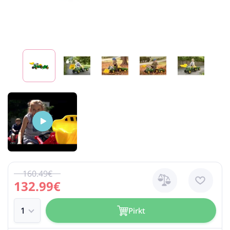
160.49€
132.99€
Pirkt