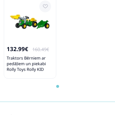
132.99€
160.49€
Traktors Bērniem ar
pedāļiem un piekabi
Rolly Toys Rolly KID
John Deere 023110