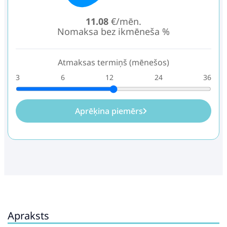
11.08
€/mēn.
Nomaksa bez ikmēneša %
Atmaksas termiņš (mēnešos)
3
6
12
24
36
Aprēķina piemērs
Apraksts