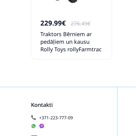
229.99€
276.49€
Traktors Bērniem ar
pedāļiem un kausu
Rolly Toys rollyFarmtrac
John Deere 6210R (3 - 8
gadiem ) 611096
Kontakti
+371-223-777-09