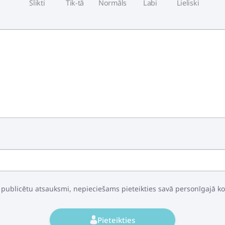
Slikti
Tik-tā
Normāls
Labi
Lieliski
 publicētu atsauksmi, nepieciešams pieteikties savā personīgajā k
Pieteikties