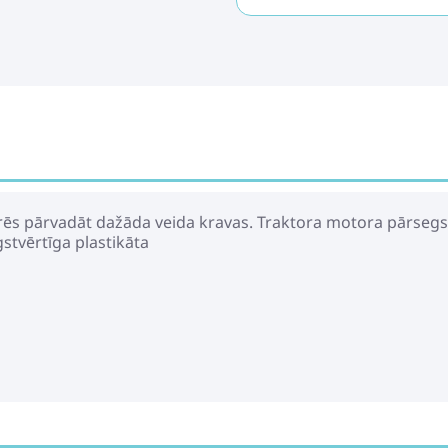
arēs pārvadāt dažāda veida kravas. Traktora motora pārsegs 
stvērtīga plastikāta