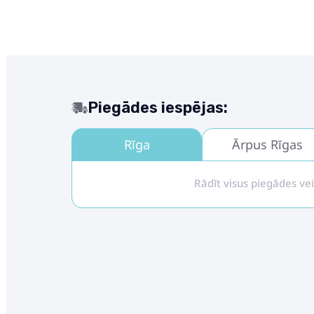
Piegādes iespējas:
Rīga
Ārpus Rīgas
Rādīt visus piegādes ve