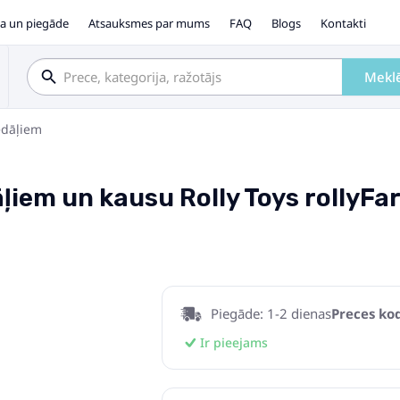
a un piegāde
Atsauksmes par mums
FAQ
Blogs
Kontakti
Mekl
edāļiem
ļiem un kausu Rolly Toys rollyF
Piegāde: 1-2 dienas
Preces kod
Ir pieejams