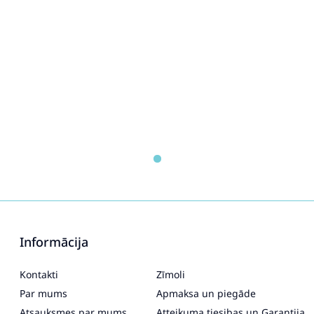
Informācija
Kontakti
Zīmoli
Par mums
Apmaksa un piegāde
Atsauksmes par mums
Atteikuma tiesibas un Garantija