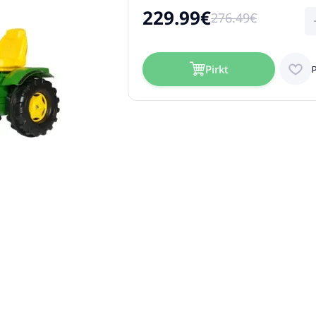
229.99€
276.49€
Pirkt