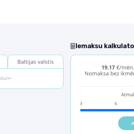
Iemaksu kalkulato
Baltijas valstis
19.17
€/mēn
Nomaksa bez ikmē
idus
Atmak
3
6
A