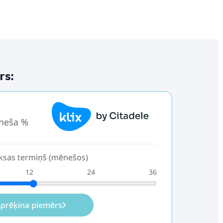
rs:
.
neša %
sas termiņš (mēnešos)
12
24
36
prēķina piemērs