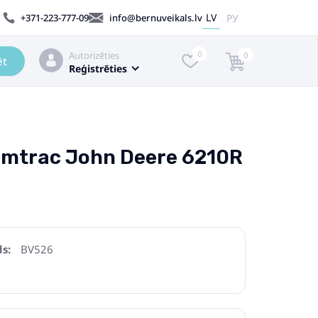
LV
РУ
+371-223-777-09
info@bernuveikals.lv
Autorizēties
0
0
ēt
Reģistrēties
armtrac John Deere 6210R
s:
BV526