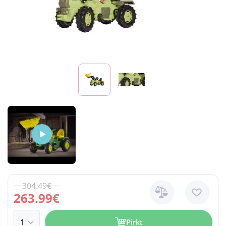
304.49€
263.99€
Pirkt