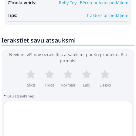
Zīmola veids:
Rolly Toys Bērnu auto ar pedāļiem
Tips:
Traktors ar pedāļiem
Ierakstiet savu atsauksmi
Neviens vēl nav uzrakstījis atsauksmi par šo produktu. Esi
pirmais!
Slikti
Tik-tā
Normāls
Labi
Lieliski
Jūsu atsauksme: