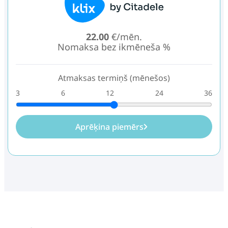
22.00
€/mēn.
Nomaksa bez ikmēneša %
Atmaksas termiņš (mēnešos)
3
6
12
24
36
Aprēķina piemērs