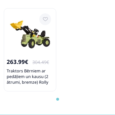
263.99€
304.49€
Traktors Bērniem ar
pedāļiem un kausu (2
ātrumi, bremze) Rolly
Toys rollyFarmtrac MB
1500 (3-8 gadiem)
046690