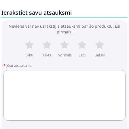
Ierakstiet savu atsauksmi
Neviens vēl nav uzrakstījis atsauksmi par šo produktu. Esi
pirmais!
Slikti
Tik-tā
Normāls
Labi
Lieliski
Jūsu atsauksme: