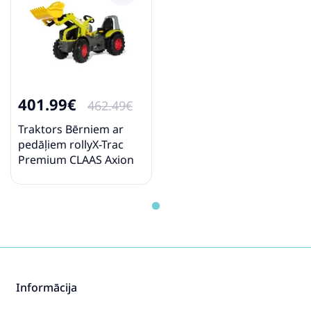
401.99€
462.49€
Traktors Bērniem ar
pedāļiem rollyX-Trac
Premium CLAAS Axion
950 ar kausu 651092 (3 -
10 gadiem) Vācija
Informācija