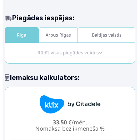
Piegādes iespējas:
Rīga
Ārpus Rīgas
Baltijas valstis
Rādīt visus piegādes veidus
Iemaksu kalkulators:
33.50
€/mēn.
Nomaksa bez ikmēneša %