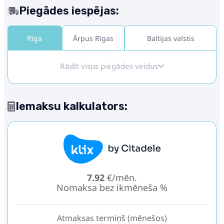
Piegādes iespējas:
Rīga
Ārpus Rīgas
Baltijas valstis
Rādīt visus piegādes veidus
Iemaksu kalkulators:
7.92
€/mēn.
Nomaksa bez ikmēneša %
Atmaksas termiņš (mēnešos)