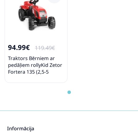
94.99€
119.49€
Traktors Bērniem ar
pedāļiem rollyKid Zetor
Fortera 135 (2,5-5
gadiem) Vācija 012152
Informācija