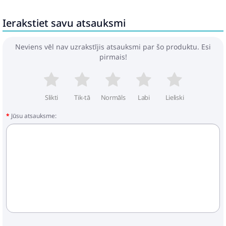
Ierakstiet savu atsauksmi
Neviens vēl nav uzrakstījis atsauksmi par šo produktu. Esi
pirmais!
Slikti
Tik-tā
Normāls
Labi
Lieliski
Jūsu atsauksme: