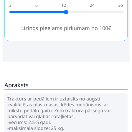
3
6
12
24
36
Līzings pieejams pirkumam no 100€
Apraksts
Traktors ar pedāļiem ir uztaisīts no augsti
kvalificētas plastmasas, ķēdes mehānisms, ar
mīkstu pedāļu gaitu. Zem traktora pārsega var
pārvadāt vai glabāt rotaļlietas.
-vecums: 2.5-5 gadi.
-maksimāla slodze: 25 kg.