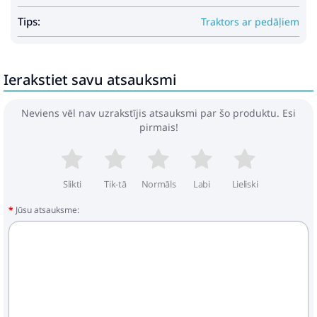
Tips:
Traktors ar pedāļiem
Ierakstiet savu atsauksmi
Neviens vēl nav uzrakstījis atsauksmi par šo produktu. Esi
pirmais!
Slikti
Tik-tā
Normāls
Labi
Lieliski
Jūsu atsauksme: