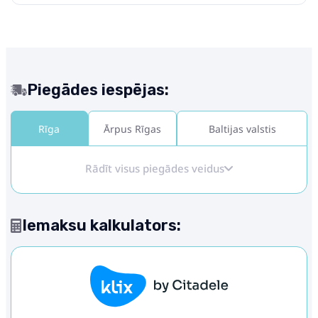
Piegādes iespējas:
Rīga
Ārpus Rīgas
Baltijas valstis
Rādīt visus piegādes veidus
Iemaksu kalkulators: