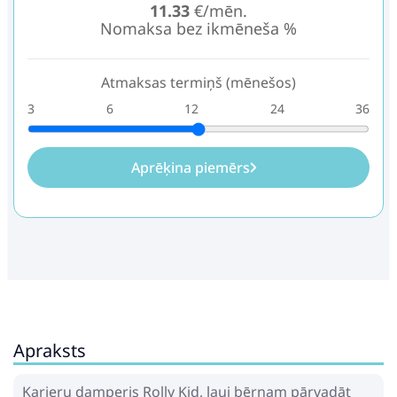
11.33
€/mēn.
Nomaksa bez ikmēneša %
Atmaksas termiņš (mēnešos)
3
6
12
24
36
Aprēķina piemērs
Apraksts
Karjeru damperis Rolly Kid, ļauj bērnam pārvadāt