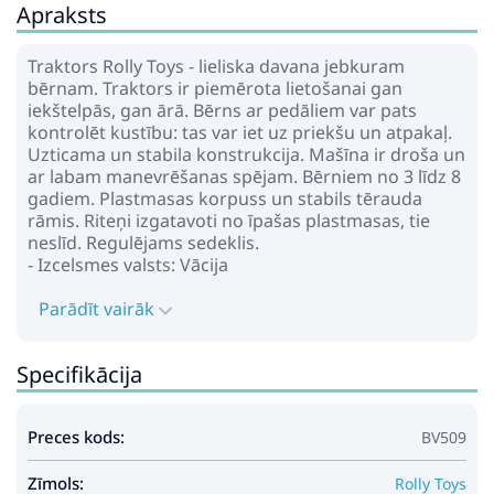
Apraksts
Traktors Rolly Toys - lieliska davana jebkuram
bērnam. Traktors ir piemērota lietošanai gan
iekštelpās, gan ārā. Bērns ar pedāliem var pats
kontrolēt kustību: tas var iet uz priekšu un atpakaļ.
Uzticama un stabila konstrukcija. Mašīna ir droša un
ar labam manevrēšanas spējam. Bērniem no 3 līdz 8
gadiem. Plastmasas korpuss un stabils tērauda
rāmis. Riteņi izgatavoti no īpašas plastmasas, tie
neslīd. Regulējams sedeklis.
- Izcelsmes valsts: Vācija
Parādīt vairāk
Specifikācija
Preces kods:
BV509
Zīmols:
Rolly Toys