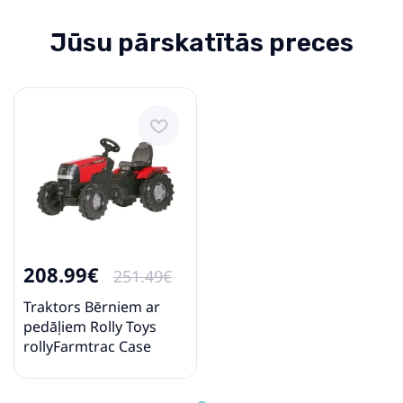
Jūsu pārskatītās preces
208.99€
251.49€
Traktors Bērniem ar
pedāļiem Rolly Toys
rollyFarmtrac Case
Puma CVX 240 601059