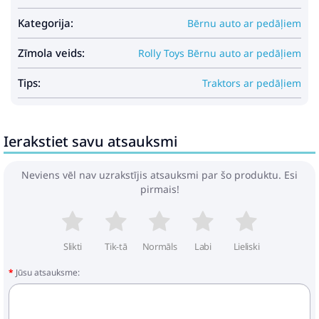
Kategorija:
Bērnu auto ar pedāļiem
Zīmola veids:
Rolly Toys Bērnu auto ar pedāļiem
Tips:
Traktors ar pedāļiem
Ierakstiet savu atsauksmi
Neviens vēl nav uzrakstījis atsauksmi par šo produktu. Esi
pirmais!
Slikti
Tik-tā
Normāls
Labi
Lieliski
Jūsu atsauksme: