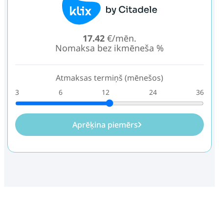
17.42
€/mēn.
Nomaksa bez ikmēneša %
Atmaksas termiņš (mēnešos)
3
6
12
24
36
Aprēķina piemērs