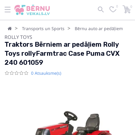
0
0
Transports un Sports
Bērnu auto ar pedāļiem
ROLLY TOYS
Traktors Bērniem ar pedāļiem Rolly
Toys rollyFarmtrac Case Puma CVX
240 601059
0 Atsauksme(s)