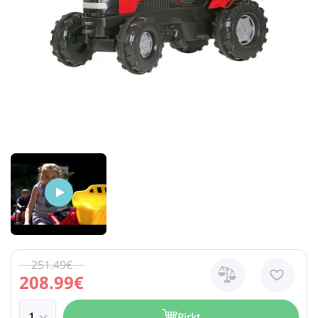
251.49€
208.99€
Pirkt