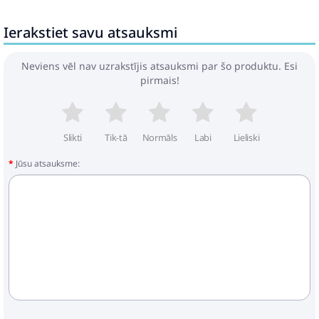
Ierakstiet savu atsauksmi
Neviens vēl nav uzrakstījis atsauksmi par šo produktu. Esi
pirmais!
Slikti
Tik-tā
Normāls
Labi
Lieliski
Jūsu atsauksme: