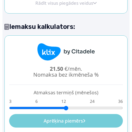
Rādīt visus piegādes veidus
Iemaksu kalkulators:
21.50
€/mēn.
Nomaksa bez ikmēneša %
Atmaksas termiņš (mēnešos)
3
6
12
24
36
Aprēķina piemērs