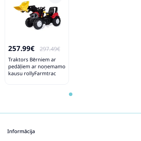
257.99€
297.49€
Traktors Bērniem ar
pedāļiem ar noņemamo
kausu rollyFarmtrac
Premium II Lintrac
730117
Informācija