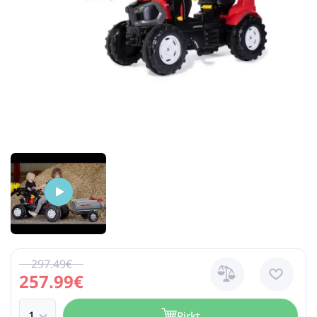
297.49€
257.99€
Pirkt