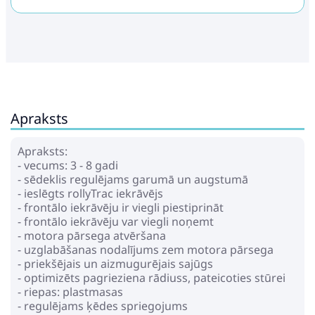
Apraksts
Apraksts:
- vecums: 3 - 8 gadi
- sēdeklis regulējams garumā un augstumā
- ieslēgts rollyTrac iekrāvējs
- frontālo iekrāvēju ir viegli piestiprināt
- frontālo iekrāvēju var viegli noņemt
- motora pārsega atvēršana
- uzglabāšanas nodalījums zem motora pārsega
- priekšējais un aizmugurējais sajūgs
- optimizēts pagrieziena rādiuss, pateicoties stūrei
- riepas: plastmasas
- regulējams ķēdes spriegojums