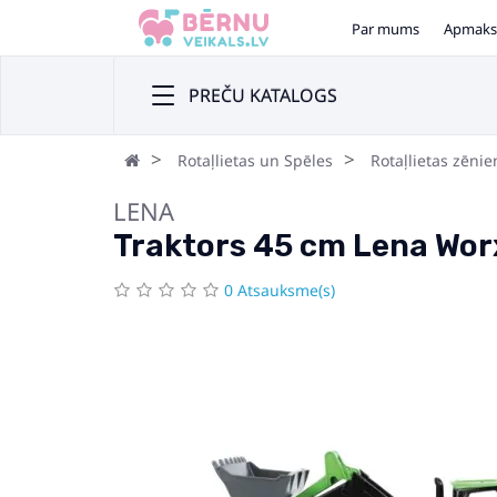
Par mums
Apmaks
PREČU KATALOGS
Rotaļlietas un Spēles
Rotaļlietas zēni
LENA
Traktors 45 cm Lena Wor
0 Atsauksme(s)