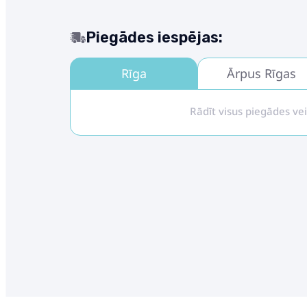
Piegādes iespējas:
Rīga
Ārpus Rīgas
Rādīt visus piegādes ve