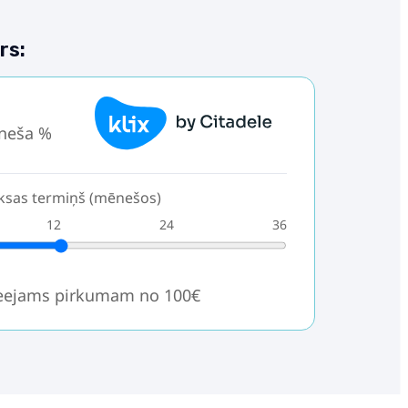
rs:
neša %
sas termiņš (mēnešos)
12
24
36
ieejams pirkumam no 100€