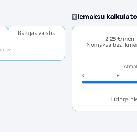
Iemaksu kalkulato
Baltijas valstis
2.25
€/mēn.
Nomaksa bez ikmē
idus
Atmak
3
6
Līzings p