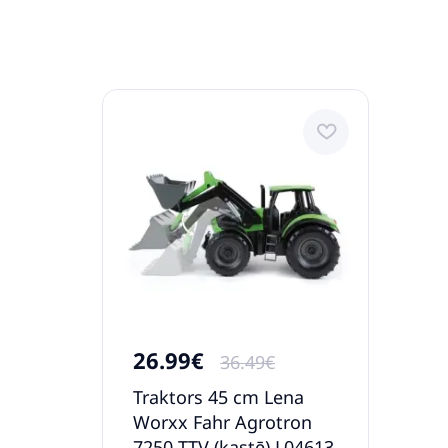
26.99€
36.49€
Traktors 45 cm Lena
Worxx Fahr Agrotron
7250 TTV (kastē) L04613