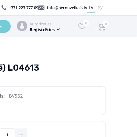
LV
РУ
+371-223-777-09
info@bernuveikals.lv
Autorizēties
0
0
ēt
Reģistrēties
ē) L04613
s:
BV562