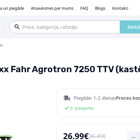
a un piegāde
Atsauksmes par mums
FAQ
Blogs
Kontakti
Mekl
em
xx Fahr Agrotron 7250 TTV (kast
Piegāde: 1-2 dienas
Preces kod
Ir pieejams
26.99€
36.49€