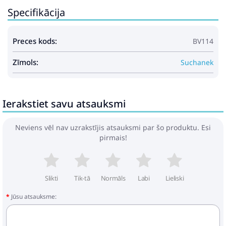
Specifikācija
Preces kods:
BV114
Zīmols:
Suchanek
Ierakstiet savu atsauksmi
Neviens vēl nav uzrakstījis atsauksmi par šo produktu. Esi
pirmais!
Slikti
Tik-tā
Normāls
Labi
Lieliski
Jūsu atsauksme: