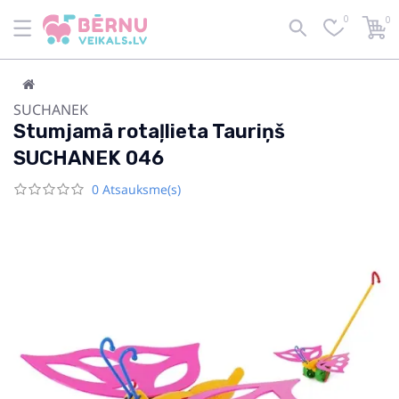
0
0
SUCHANEK
Stumjamā rotaļlieta Tauriņš
SUCHANEK 046
0 Atsauksme(s)