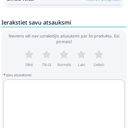
24.99€
34.99€
Pirkt
Patīk
Ierakstiet savu atsauksmi
Neviens vēl nav uzrakstījis atsauksmi par šo produktu. Esi
pirmais!
DipDap filca somiņa Dabīgā
MSA-2 Blue
17.99€
25.99€
Slikti
Tik-tā
Normāls
Labi
Lieliski
Jūsu atsauksme:
Pirkt
Patīk
Coccolle Urbio Air red Bērnu
trīsritenis
167.99€
202.99€