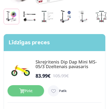
Līdzīgas preces
Skrejritenis Dip Dap Mini MS-
05/3 Dzeltenais pavasaris
83.99€
105.99€
Pirkt
Patīk