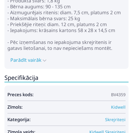
- Produkta svars: 1,8 kg
- Bērna augums: 90 - 135 cm
17.99€
25.99€
- Aizmugurējais ritenis: diam. 7,5 cm, platums 2 cm
- Maksimālais bērna svars: 25 kg
- Priekšējie riteņi: diam. 12 cm, platums 2 cm
Pirkt
Patīk
- Iepakojums: krāsains kartons 58 x 28 x 14,5 cm
- Pēc izņemšanas no iepakojuma skrejritenis ir
gatavs lietošanai, to nav nepieciešams montēt.
Dip Dap sēdeklīša pārklājs
* Komplektā: instrukcijas poļu un angļu valodā.
MSA-5 Blue
Parādīt vairāk
13.99€
20.99€
Specifikācija
Pirkt
Patīk
Preces kods:
BV4359
Zīmols:
Kidwell
Disney Princess Fashion Core
Kategorija:
Skrejriteņi
Doll Asst. Jasmine Lelle HLW12
Zīmola veids:
Kidwell Skrejriteņi