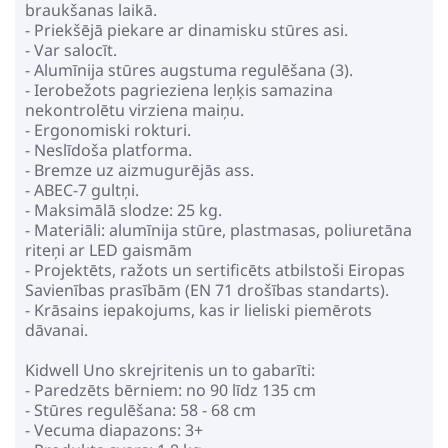
braukšanas laikā.
trīsritenis
- Priekšējā piekare ar dinamisku stūres asi.
182.99€
- Var salocīt.
220.99€
- Alumīnija stūres augstuma regulēšana (3).
- Ierobežots pagrieziena leņķis samazina
nekontrolētu virziena maiņu.
Pirkt
Patīk
- Ergonomiski rokturi.
- Neslīdoša platforma.
- Bremze uz aizmugurējās ass.
- ABEC-7 gultņi.
- Maksimālā slodze: 25 kg.
Skrejritenis Qplay Mika Green
- Materiāli: alumīnija stūre, plastmasas, poliuretāna
riteņi ar LED gaismām
58.99€
74.99€
- Projektēts, ražots un sertificēts atbilstoši Eiropas
Savienības prasībām (EN 71 drošības standarts).
- Krāsains iepakojums, kas ir lieliski piemērots
Pirkt
Patīk
dāvanai.
Kidwell Uno skrejritenis un to gabarīti:
- Paredzēts bērniem: no 90 līdz 135 cm
- Stūres regulēšana: 58 - 68 cm
DipDap filca somiņa Dabīgā
- Vecuma diapazons: 3+
MSA-4 Pink