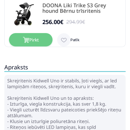
DOONA Liki Trike S3 Grey
hound Bērnu trīsritenis
256.00€
294.99€
Pirkt
Patīk
Apraksts
Balansa ritenis Kinderkraft
2Way Next Light Green
Skrejritenis Kidwell Uno ir stabils, ļoti viegls, ar led
53.99€
67.99€
lampiņām riteņos, skrejritenis, kuru ir viegli vadīt.
Skrejritenis Kidwell Uno un to apraksts:
Pirkt
Patīk
- Izturīga, viegla konstrukcija, kas sver 1,8 kg.
- Viegli uzturēt līdzsvaru pateicoties priekšējo riteņu
attālumam.
- Klusie un izturīgie poliuretāna riteņi.
- Riteņos iebūvēti LED lampiņas, kas spīd
Coccolle Velo Mustard Bērnu