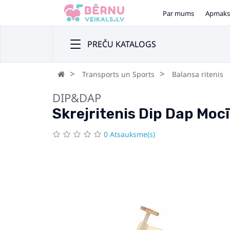
Par mums
Apmaks
PREČU KATALOGS
Transports un Sports
Balansa ritenis
DIP&DAP
Skrejritenis Dip Dap Moc
0 Atsauksme(s)