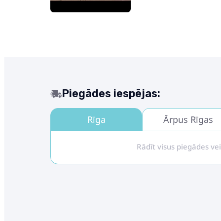
Piegādes iespējas:
Rīga
Ārpus Rīgas
Rādīt visus piegādes ve