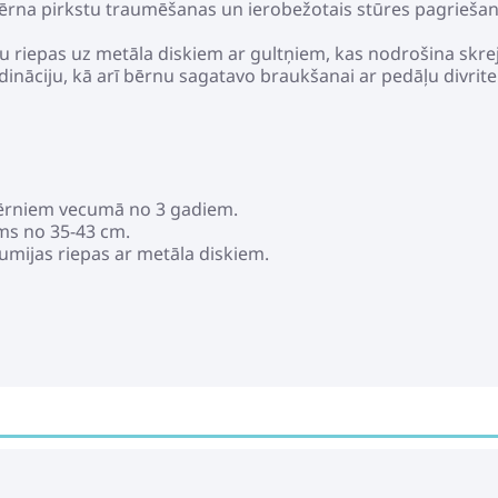
rna pirkstu traumēšanas un ierobežotais stūres pagriešanas
u riepas uz metāla diskiem ar gultņiem, kas nodrošina skrej
ordināciju, kā arī bērnu sagatavo braukšanai ar pedāļu divri
 bērniem vecumā no 3 gadiem.
ms no 35-43 cm.
umijas riepas ar metāla diskiem.