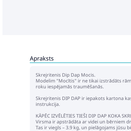
Apraksts
Skrejritenis Dip Dap Mocis.
Modelim "Mocītis" ir ne tikai izstrādāts rā
roku iespējamās traumēšanās.
Skrejritenis DIP DAP ir iepakots kartona kas
instrukcija.
KĀPĒC IZVĒLĒTIES TIEŠI DIP DAP KOKA SKRE
Virsma ir apstrādāta ar videi un bērniem dr
Tas ir viegls – 3.9 kg, un pielāgojams jū