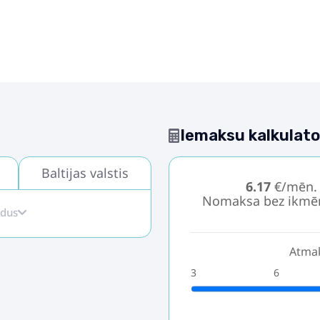
Iemaksu kalkulato
Baltijas valstis
6.17
€/mēn.
Nomaksa bez ikmē
idus
Atmak
3
6