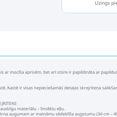
Līzings p
mis ar mocīša aprisēm, bet arī stūre ir papildināta ar papil
tē. Kastē ir visas nepieciešamās detaļas skrejriteņa salikšan
JRITENI:
audzīgu materiālu – linsēklu eļļu.
su bērna augumam ar maināmu sēdeklīša augstumu (34 cm – 4