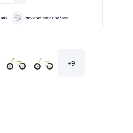
Patīk
Pievienot salīdzināšanai
+9