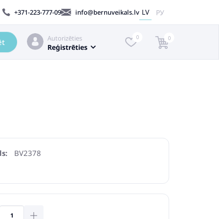
LV
РУ
+371-223-777-09
info@bernuveikals.lv
Autorizēties
0
0
ēt
Reģistrēties
s:
BV2378