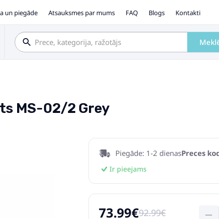
a un piegāde
Atsauksmes par mums
FAQ
Blogs
Kontakti
Mekl
īts MS-02/2 Grey
Piegāde: 1-2 dienas
Preces kod
Ir pieejams
73.99€
92.99€