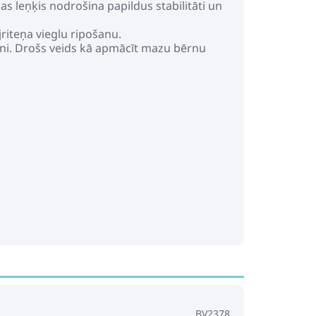
 leņķis nodrošina papildus stabilitāti un
riteņa vieglu ripošanu.
teni. Drošs veids kā apmācīt mazu bērnu
BV2378