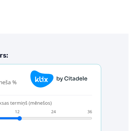
rs:
neša %
sas termiņš (mēnešos)
12
24
36