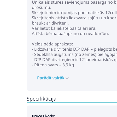
Unikālais stūres savienojums pasargā no bē
drošumu.
Skrejritenim ir gumijas pneimatiskās 12coll
Skrejritenis attīsta līdzsvara sajūtu un ko
braukt ar divriteni.
Var lietot kā iekštelpās tā arī ārā.
Attīsta bērna pašapziņu un neatkarību.
Velosipēda apraksts:
- Līdzsvara divritenis DIP DAP – pielāgots
- Sēdeklīša augstums (no zemes) pielāgoja
- DIP DAP divriteņiem ir 12” pneimatiskās g
- Riteņa svars – 3,9 kg.
Parādīt vairāk
Specifikācija
Preces kods: