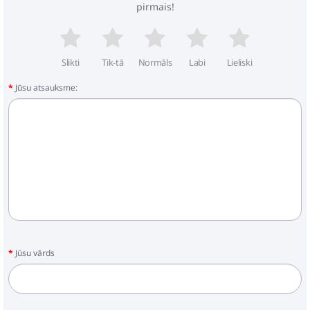
pirmais!
Slikti
Tik-tā
Normāls
Labi
Lieliski
Jūsu atsauksme:
Jūsu vārds