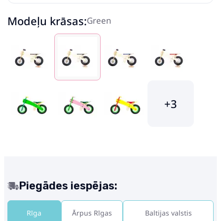
Modeļu krāsas:
Green
+3
Piegādes iespējas:
Rīga
Ārpus Rīgas
Baltijas valstis