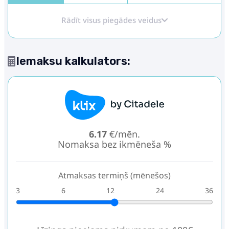
Rādīt visus piegādes veidus
Iemaksu kalkulators:
6.17
€/mēn.
Nomaksa bez ikmēneša %
Atmaksas termiņš (mēnešos)
3
6
12
24
36