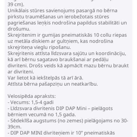
39 cm).
Unikālais stūres savienojums pasargā no bērna
pirkstu traumēšanas un ierobežotais stūres
pagriešanas leņķis nodrošina papildus stabilitāti un
drošumu.
Skrejritenim ir gumijas pneimatiskās 10 collu riepas
uz metāla diskiem ar gultņiem, kas nodrošina
skrejriteņa vieglu ripošanu.
Skrejritenis attīsta līdzsvara sajūtu un koordināciju,
kā arī bērnu sagatavo braukšanai ar pedāļu
divriteni. Drošs veids kā apmācīt mazu bērnu braukt
ar divriteni.
Var lietot kā iekštelpās tā arī ārā.
Attīsta bērna pašapziņu un neatkarību.
Velosipēda apraksts:
- Vecums: 1,5-4 gadi
- Līdzsvara divritenis DIP DAP Mini – pielāgots
bērniem vecumā no 1,5 gada.
- Sēdeklīša augstums (no zemes) pielāgojams no 30-
39cm.
- DIP DAP MINI divriteņiem ir 10” pneimatiskās