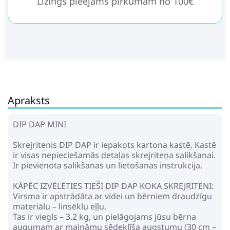
Līzings pieejams pirkumam no 100€
Apraksts
DIP DAP MINI
Skrejritenis DIP DAP ir iepakots kartona kastē. Kastē
ir visas nepieciešamās detaļas skrejriteņa salikšanai.
Ir pievienota salikšanas un lietošanas instrukcija.
KĀPĒC IZVĒLĒTIES TIEŠI DIP DAP KOKA SKREJRITENI:
Virsma ir apstrādāta ar videi un bērniem draudzīgu
materiālu – linsēklu eļļu.
Tas ir viegls – 3.2 kg, un pielāgojams jūsu bērna
augumam ar maināmu sēdeklīša augstumu (30 cm –