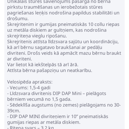
Unikālais stūres savienojums pasargā no bērna
pirkstu traumēšanas un ierobežotais stūres
pagriešanas leņķis nodrošina papildus stabilitāti un
drošumu.
Skrejritenim ir gumijas pneimatiskās 10 collu riepas
uz metāla diskiem ar gultņiem, kas nodrošina
skrejriteņa vieglu ripošanu.
Skrejritenis attīsta līdzsvara sajūtu un koordināciju,
kā arī bērnu sagatavo braukšanai ar pedāļu
divriteni. Drošs veids kā apmācīt mazu bērnu braukt
ar divriteni.
Var lietot kā iekštelpās tā arī ārā.
Attīsta bērna pašapziņu un neatkarību.
Velosipēda apraksts:
- Vecums: 1,5-4 gadi
- Līdzsvara divritenis DIP DAP Mini – pielāgots
bērniem vecumā no 1,5 gada.
- Sēdeklīša augstums (no zemes) pielāgojams no 30-
39cm.
- DIP DAP MINI divriteņiem ir 10” pneimatiskās
gumijas riepas ar metāla diskiem.
- Riteņa svars – 3,2 kg.