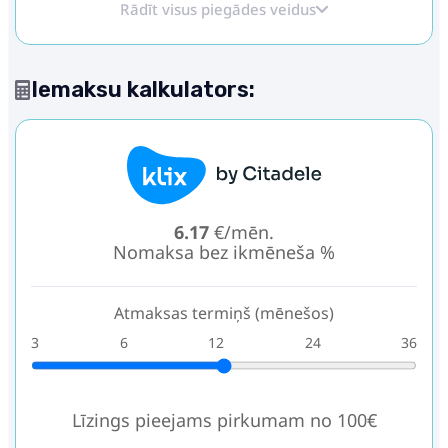
Rādīt visus piegādes veidus
Iemaksu kalkulators:
6.17
€/mēn.
Nomaksa bez ikmēneša %
Atmaksas termiņš (mēnešos)
3
6
12
24
36
Līzings pieejams pirkumam no 100€