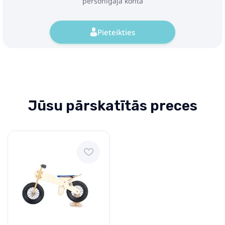
personīgajā kontā
Pieteikties
Jūsu pārskatītās preces