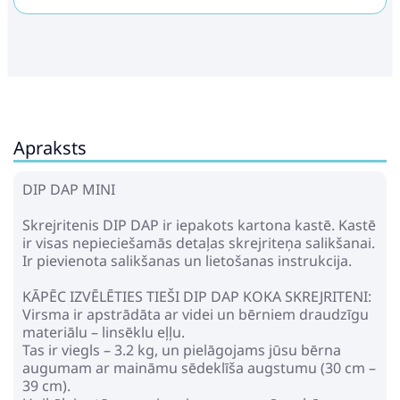
Apraksts
DIP DAP MINI
Skrejritenis DIP DAP ir iepakots kartona kastē. Kastē
ir visas nepieciešamās detaļas skrejriteņa salikšanai.
Ir pievienota salikšanas un lietošanas instrukcija.
KĀPĒC IZVĒLĒTIES TIEŠI DIP DAP KOKA SKREJRITENI:
Virsma ir apstrādāta ar videi un bērniem draudzīgu
materiālu – linsēklu eļļu.
Tas ir viegls – 3.2 kg, un pielāgojams jūsu bērna
augumam ar maināmu sēdeklīša augstumu (30 cm –
39 cm).