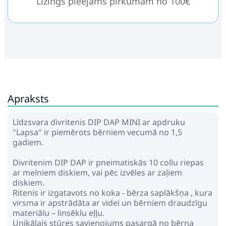
Līzings pieejams pirkumam no 100€
Apraksts
Līdzsvara divritenis DIP DAP MINI ar apdruku
"Lapsa" ir piemērots bērniem vecumā no 1,5
gadiem.
Divritenim DIP DAP ir pneimatiskās 10 collu riepas
ar melniem diskiem, vai pēc izvēles ar zaļiem
diskiem.
Ritenis ir izgatavots no koka - bērza saplākšņa , kura
virsma ir apstrādāta ar videi un bērniem draudzīgu
materiālu – linsēklu eļļu.
Unikālais stūres savienojums pasargā no bērna