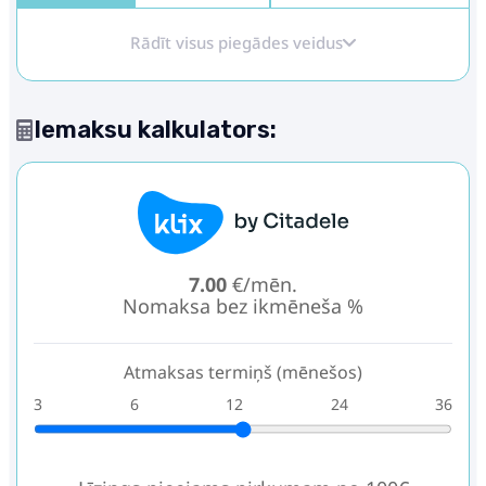
Rādīt visus piegādes veidus
Iemaksu kalkulators:
7.00
€/mēn.
Nomaksa bez ikmēneša %
Atmaksas termiņš (mēnešos)
3
6
12
24
36