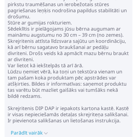
pirkstu traumēšanas un ierobežotais stūres
pagriešanas leņķis nodrošina papildus stabilitāti un
drošumu.
Stūre ar gumijas rokturiem.
Sēdeklītis ir pielāgojams jūsu bērna augumam ar
maināmu augstumu no 30 cm – 39 cm (no zemes).
Skrejritenis attīsta līdzsvara sajūtu un koordināciju,
kā arī bērnu sagatavo braukšanai ar pedāļu
divriteni. Drošs veids kā apmācīt mazu bērnu braukt
ar divriteni.
Var lietot kā iekštelpās tā arī ārā.
Lūdzu ņemiet vērā, ka toņi un tekstūra vienam un
tam pašam koka produktam pēc apstrādes var
atšķirties. Bildes ir informatīvas: saņemot produktu
tas varētu būt mazliet gaišāks vai tumšāks nekā
bildē redzams.
Skrejritenis DIP DAP ir iepakots kartona kastē. Kastē
ir visas nepieciešamās detaļas skrejriteņa salikšanai.
Ir pievienota salikšanas un lietošanas instrukcija.
Parādīt vairāk