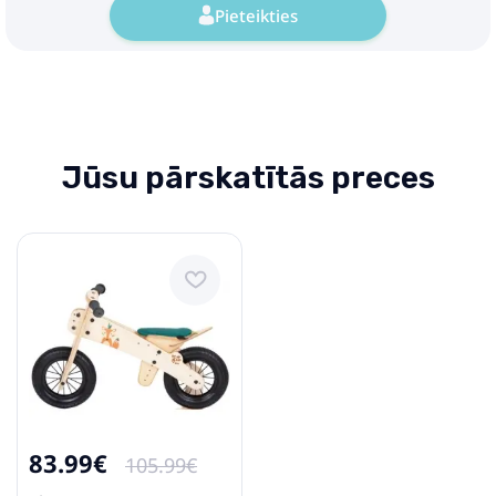
Pieteikties
Jūsu pārskatītās preces
83.99€
105.99€