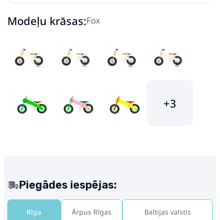
Modeļu krāsas:
Fox
+3
Piegādes iespējas:
Rīga
Ārpus Rīgas
Baltijas valstis