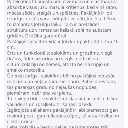
Pateicoties tā augstajam blīvumam un elastībai, tas
absorbē visus jūsu mazuļa kritienus, kad viņš rāpo,
mācās sēdēt, staigāt un spēlēties. Paklājiņš ir ļoti
izturīgs, un jūs varat būt pārliecināti, ka jūsu bērns
to izmantos ļoti ilgu laiku. Tam ir pretslīdes
struktūra uz virsmas un lieliski izolē no aukstām
grīdām. Drošība garantēta!
Paklājiņš salocītā veidā ir ļoti kompakts: 40 x 75 x 10
cm.
Ērts un funkcionāls: salokāms un grozāms, viegli
tīrāms, ūdensizturīgs un viegls, nodrošina
siltumizolāciju no zemes, attīsta bērna rupjo un
smalko motoriku.
Ūdensizturīgs - salokāms bērnu paklājiņš neuzsūc
mitrumu un neļauj tam iziet cauri. Pateicoties tam,
tas pasargās grīdu no nejaušas noplūdes,
piemēram, dzēriena vai piena.
To ir viegli tīrīt – vienkārši noslaukiet ar mitru drānu
vai ūdens un rotaļlietu tīrīšanas līdzekli.
Izglītojošs saliekams paklājiņš ir labi piemērots gan
mainot pozu, gan mācoties rāpot, kā aizsardzība no
cietās grīdas.
Laba izolācija – bērnu paklājiņā izmantotās XPE