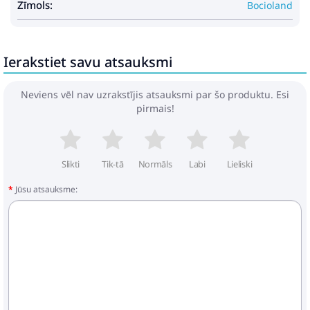
Zīmols:
• Vecuma diapazons 0+
Bocioland
• Materiāls: XPE putas.
• Produkts nesatur: formamīdu, ftalātus, PVC,
bisfenolu A.
Ierakstiet savu atsauksmi
• Biezums: 1 cm • Garums: 200 cm • Platums: 150 cm
• Svars 1,1 kg.
Neviens vēl nav uzrakstījis atsauksmi par šo produktu. Esi
EAN
5904501651226
pirmais!
Slikti
Tik-tā
Normāls
Labi
Lieliski
Jūsu atsauksme: