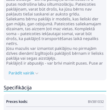
putas nodrošina labu siltumizolāciju. Pateicoties
paklājiņam, varat būt drošs, ka jūsu bērns nav
pakļauts tiešai saskarei ar auksto grīdu.
Saliekams bērnu paklājs ir modelis, kas lieliski der
gan mājās, gan ceļojumā. Pateicoties saliekamajam
dizainam, tas aizņem ļoti maz vietas. Komplektā
soma – pateicoties iekļautajai somai, varat būt
drošs, ka paklājiņš transportēšanas laikā nepaliks
netīrs.
Jūsu mazulis var izmantot paklājiņu no pirmajām
dzīves dienām! Izglītojošs paklājiņš bērnam ir lielisks
paklāja vai segas aizstājējs.
Paklājiņš ir abpusējs - var brīvi mainīt puses. Puse ar
melnbaltiem kontrastējošiem rakstiem ir īpaši
izveidota pašiem mazākajiem bērniem -
Parādīt vairāk
jaundzimušajiem un zīdaiņiem. Tieši šīs krāsas
viņiem ir visinteresantākās. Otrā puse ir paredzēta
Specifikācija
vecākajām bērniem. Paklājiņš ir pietiekami izturīgs,
lai to varētu lietot no jaundzimušā visa skolas laika!
Attīstošāis paklājiņš atbilst visiem Eiropas drošības
Preces kods:
BV381032
standartiem.
Tehniskie dati: