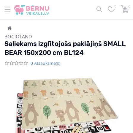
0
0
BOCIOLAND
Saliekams izglītojošs paklājiņš SMALL
BEAR 150x200 cm BL124
0 Atsauksme(s)