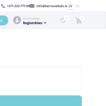
LV
РУ
+371-223-777-09
info@bernuveikals.lv
Autorizēties
0
0
ēt
Reģistrēties