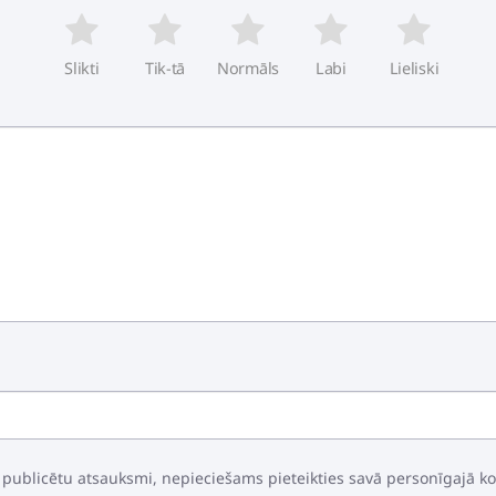
Slikti
Tik-tā
Normāls
Labi
Lieliski
 publicētu atsauksmi, nepieciešams pieteikties savā personīgajā k