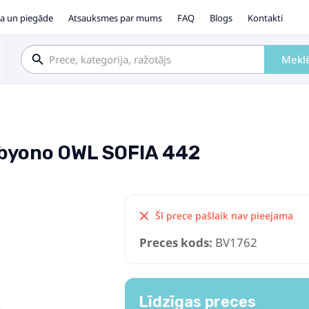
a un piegāde
Atsauksmes par mums
FAQ
Blogs
Kontakti
Mekl
Babyono OWL SOFIA 442
Šī prece pašlaik nav pieejama
Preces kods:
BV1762
Līdzīgas preces