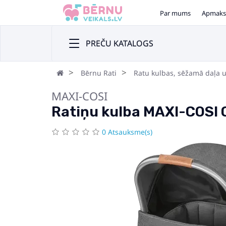
Par mums
Apmaks
PREČU KATALOGS
Bērnu Rati
Ratu kulbas, sēžamā daļa 
MAXI-COSI
Ratiņu kulba MAXI-COSI O
0 Atsauksme(s)