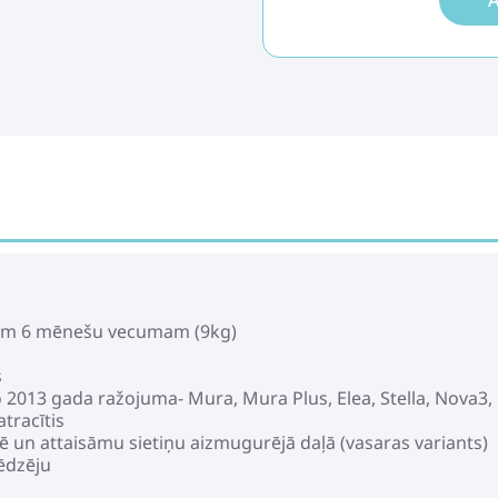
A
apm 6 mēnešu vecumam (9kg)
s
o 2013 gada ražojuma- Mura, Mura Plus, Elea, Stella, Nova3
tracītis
ē un attaisāmu sietiņu aizmugurējā daļā (vasaras variants)
ēdzēju