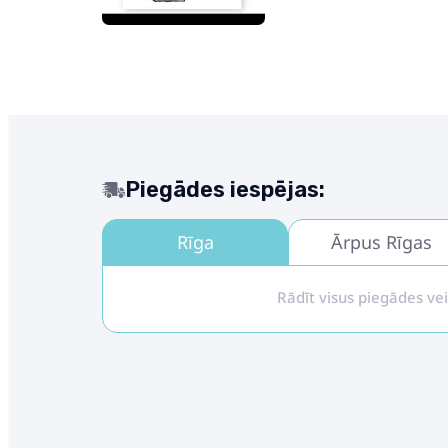
Piegādes iespējas:
Rīga
Ārpus Rīgas
Rādīt visus piegādes ve