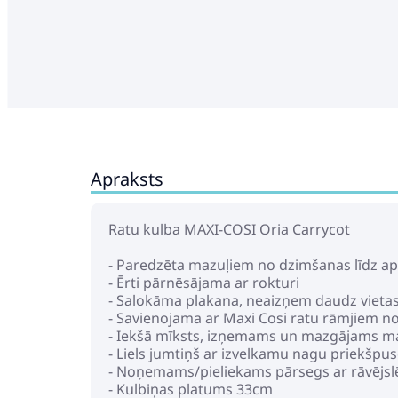
Apraksts
Ratu kulba MAXI-COSI Oria Carrycot
- Paredzēta mazuļiem no dzimšanas līdz 
- Ērti pārnēsājama ar rokturi
- Salokāma plakana, neaizņem daudz vieta
- Savienojama ar Maxi Cosi ratu rāmjiem n
- Iekšā mīksts, izņemams un mazgājams ma
- Liels jumtiņš ar izvelkamu nagu priekšpus
- Noņemams/pieliekams pārsegs ar rāvējsl
- Kulbiņas platums 33cm