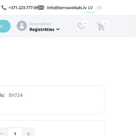
LV
РУ
+371-223-777-09
info@bernuveikals.lv
Autorizēties
0
0
ēt
Reģistrēties
s:
BV724