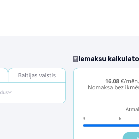
Iemaksu kalkulato
Baltijas valstis
16.08
€/mēn
Nomaksa bez ikmē
idus
Atmak
3
6