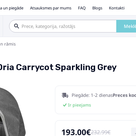
a un piegāde
Atsauksmes par mums
FAQ
Blogs
Kontakti
Mekl
un rāmis
ria Carrycot Sparkling Grey
Piegāde: 1-2 dienas
Preces kod
Ir pieejams
193.00€
232.99€