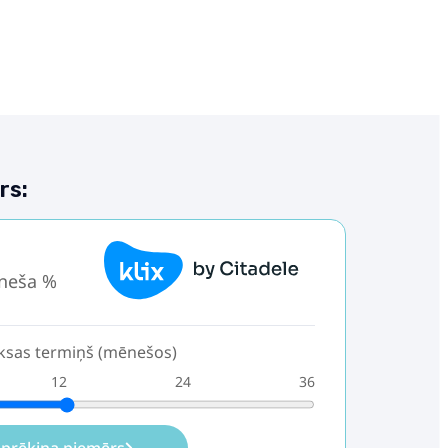
rs:
.
neša %
sas termiņš (mēnešos)
12
24
36