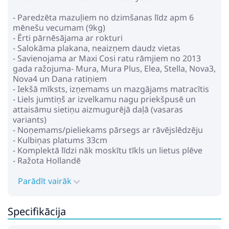
- Paredzēta mazuļiem no dzimšanas līdz apm 6
mēnešu vecumam (9kg)
- Ērti pārnēsājama ar rokturi
- Salokāma plakana, neaizņem daudz vietas
- Savienojama ar Maxi Cosi ratu rāmjiem no 2013
gada ražojuma- Mura, Mura Plus, Elea, Stella, Nova3,
Nova4 un Dana ratiņiem
- Iekšā mīksts, izņemams un mazgājams matracītis
- Liels jumtiņš ar izvelkamu nagu priekšpusē un
attaisāmu sietiņu aizmugurējā daļā (vasaras
variants)
- Noņemams/pieliekams pārsegs ar rāvējslēdzēju
- Kulbiņas platums 33cm
- Komplektā līdzi nāk moskītu tīkls un lietus plēve
- Ražota Hollandē
Parādīt vairāk
Specifikācija