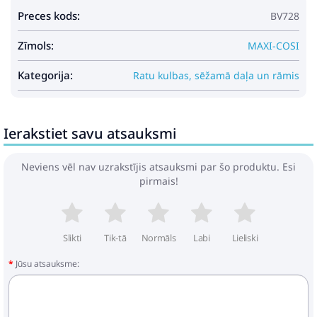
Preces kods:
BV728
Zīmols:
MAXI-COSI
Kategorija:
Ratu kulbas, sēžamā daļa un rāmis
Ierakstiet savu atsauksmi
Neviens vēl nav uzrakstījis atsauksmi par šo produktu. Esi
pirmais!
Slikti
Tik-tā
Normāls
Labi
Lieliski
Jūsu atsauksme: