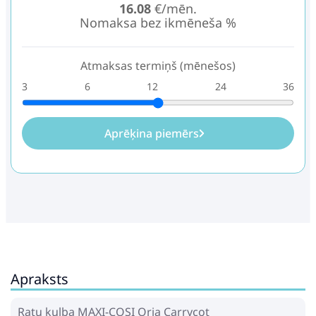
16.08
€/mēn.
Nomaksa bez ikmēneša %
Atmaksas termiņš (mēnešos)
3
6
12
24
36
Aprēķina piemērs
Apraksts
Ratu kulba MAXI-COSI Oria Carrycot