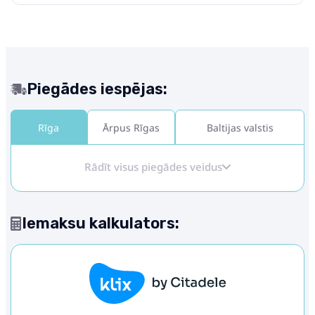
Piegādes iespējas:
Rīga
Ārpus Rīgas
Baltijas valstis
Rādīt visus piegādes veidus
Iemaksu kalkulators: