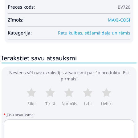
Preces kods:
BV726
Zīmols:
MAXI-COSI
Kategorija:
Ratu kulbas, sēžamā daļa un rāmis
Ierakstiet savu atsauksmi
Neviens vēl nav uzrakstījis atsauksmi par šo produktu. Esi
pirmais!
Slikti
Tik-tā
Normāls
Labi
Lieliski
Jūsu atsauksme: