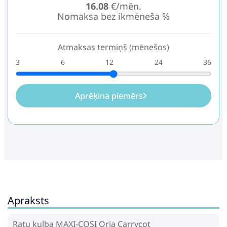
16.08
€/mēn.
Nomaksa bez ikmēneša %
Atmaksas termiņš (mēnešos)
3
6
12
24
36
Aprēķina piemērs
Apraksts
Ratu kulba MAXI-COSI Oria Carrycot