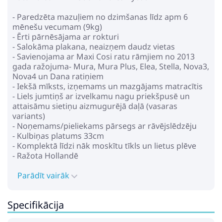
- Paredzēta mazuļiem no dzimšanas līdz apm 6
mēnešu vecumam (9kg)
- Ērti pārnēsājama ar rokturi
- Salokāma plakana, neaizņem daudz vietas
- Savienojama ar Maxi Cosi ratu rāmjiem no 2013
gada ražojuma- Mura, Mura Plus, Elea, Stella, Nova3,
Nova4 un Dana ratiņiem
- Iekšā mīksts, izņemams un mazgājams matracītis
- Liels jumtiņš ar izvelkamu nagu priekšpusē un
attaisāmu sietiņu aizmugurējā daļā (vasaras
variants)
- Noņemams/pieliekams pārsegs ar rāvējslēdzēju
- Kulbiņas platums 33cm
- Komplektā līdzi nāk moskītu tīkls un lietus plēve
- Ražota Hollandē
Parādīt vairāk
Specifikācija