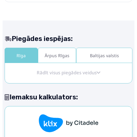
Piegādes iespējas:
Rīga
Ārpus Rīgas
Baltijas valstis
Rādīt visus piegādes veidus
Iemaksu kalkulators: