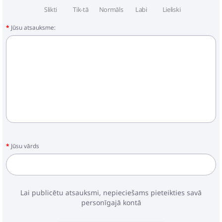
Slikti
Tik-tā
Normāls
Labi
Lieliski
Jūsu atsauksme:
Jūsu vārds
Lai publicētu atsauksmi, nepieciešams pieteikties savā
personīgajā kontā