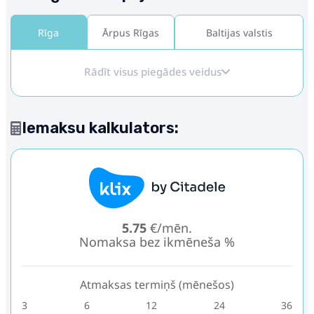
Rīga
Ārpus Rīgas
Baltijas valstis
Rādīt visus piegādes veidus
Iemaksu kalkulators:
5.75
€/mēn.
Nomaksa bez ikmēneša %
Atmaksas termiņš (mēnešos)
3
6
12
24
36