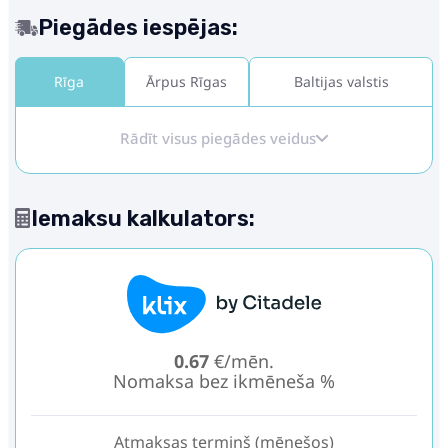
Piegādes iespējas:
Rīga
Ārpus Rīgas
Baltijas valstis
Rādīt visus piegādes veidus
Iemaksu kalkulators:
0.67
€/mēn.
Nomaksa bez ikmēneša %
Atmaksas termiņš (mēnešos)