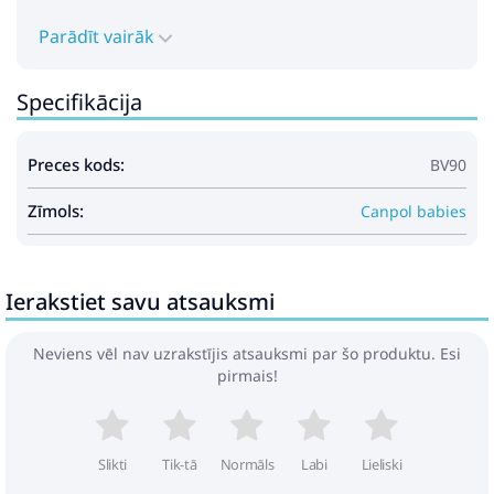
Parādīt vairāk
Specifikācija
Preces kods:
BV90
Zīmols:
Canpol babies
Ierakstiet savu atsauksmi
Neviens vēl nav uzrakstījis atsauksmi par šo produktu. Esi
pirmais!
Slikti
Tik-tā
Normāls
Labi
Lieliski