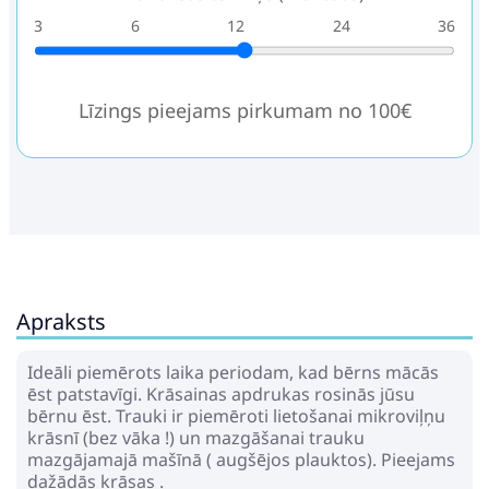
3
6
12
24
36
Līzings pieejams pirkumam no 100€
Apraksts
Ideāli piemērots laika periodam, kad bērns mācās
ēst patstavīgi. Krāsainas apdrukas rosinās jūsu
bērnu ēst. Trauki ir piemēroti lietošanai mikroviļņu
krāsnī (bez vāka !) un mazgāšanai trauku
mazgājamajā mašīnā ( augšējos plauktos). Pieejams
dažādās krāsas .