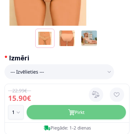
Izmēri
--- Izvēlieties ---
22.99€
15.90€
Pirkt
Piegāde: 1-2 dienas