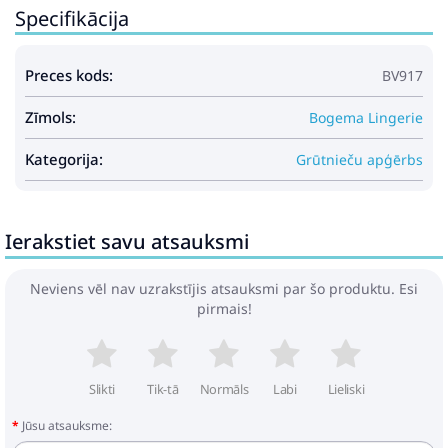
Specifikācija
Preces kods:
BV917
Zīmols:
Bogema Lingerie
Kategorija:
Grūtnieču apģērbs
Ierakstiet savu atsauksmi
Neviens vēl nav uzrakstījis atsauksmi par šo produktu. Esi
pirmais!
Slikti
Tik-tā
Normāls
Labi
Lieliski
Jūsu atsauksme: