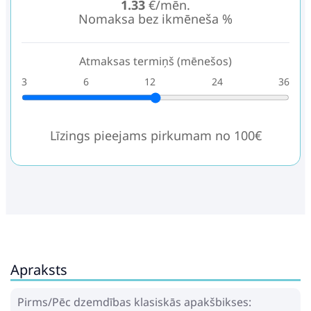
1.33
€/mēn.
Nomaksa bez ikmēneša %
Atmaksas termiņš (mēnešos)
3
6
12
24
36
Līzings pieejams pirkumam no 100€
Apraksts
Pirms/Pēc dzemdības klasiskās apakšbikses: