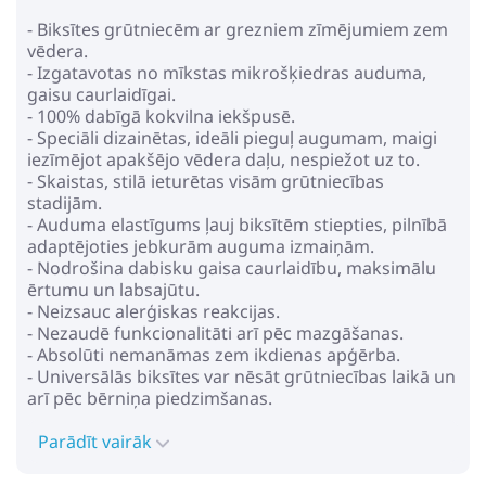
- Biksītes grūtniecēm ar grezniem zīmējumiem zem
vēdera.
- Izgatavotas no mīkstas mikrošķiedras auduma,
gaisu caurlaidīgai.
- 100% dabīgā kokvilna iekšpusē.
- Speciāli dizainētas, ideāli pieguļ augumam, maigi
iezīmējot apakšējo vēdera daļu, nespiežot uz to.
- Skaistas, stilā ieturētas visām grūtniecības
stadijām.
- Auduma elastīgums ļauj biksītēm stiepties, pilnībā
adaptējoties jebkurām auguma izmaiņām.
- Nodrošina dabisku gaisa caurlaidību, maksimālu
ērtumu un labsajūtu.
- Neizsauc alerģiskas reakcijas.
- Nezaudē funkcionalitāti arī pēc mazgāšanas.
- Absolūti nemanāmas zem ikdienas apģērba.
- Universālās biksītes var nēsāt grūtniecības laikā un
arī pēc bērniņa piedzimšanas.
Parādīt vairāk