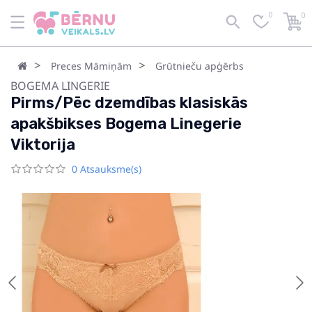
0
0
Preces Māmiņām
Grūtnieču apģērbs
BOGEMA LINGERIE
Pirms/Pēc dzemdības klasiskās
apakšbikses Bogema Linegerie
Viktorija
0 Atsauksme(s)