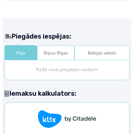
Piegādes iespējas:
Rīga
Ārpus Rīgas
Baltijas valstis
Rādīt visus piegādes veidus
Iemaksu kalkulators: