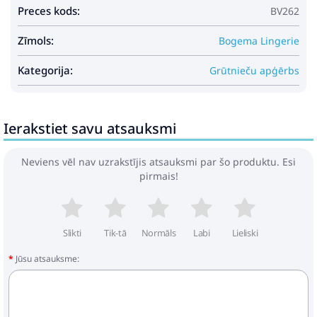
Preces kods:
BV262
Zīmols:
Bogema Lingerie
Kategorija:
Grūtnieču apģērbs
Ierakstiet savu atsauksmi
Neviens vēl nav uzrakstījis atsauksmi par šo produktu. Esi
pirmais!
Slikti
Tik-tā
Normāls
Labi
Lieliski
Jūsu atsauksme: