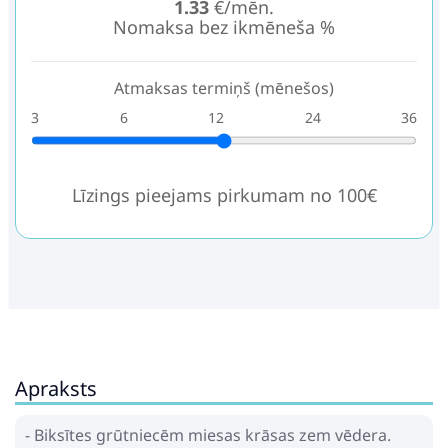
1.33
€/mēn.
Nomaksa bez ikmēneša %
Atmaksas termiņš (mēnešos)
3
6
12
24
36
Līzings pieejams pirkumam no 100€
Apraksts
- Biksītes grūtniecēm miesas krāsas zem vēdera.