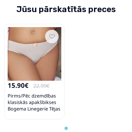
Jūsu pārskatītās preces
15.90€
22.99€
Pirms/Pēc dzemdības
klasiskās apakšbikses
Bogema Linegerie Tējas
roze