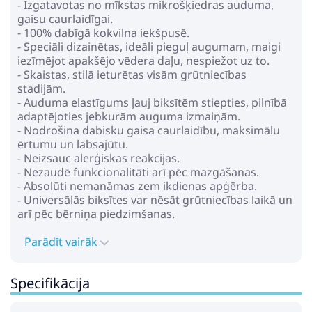
- Izgatavotas no mīkstas mikrošķiedras auduma,
gaisu caurlaidīgai.
- 100% dabīgā kokvilna iekšpusē.
- Speciāli dizainētas, ideāli pieguļ augumam, maigi
iezīmējot apakšējo vēdera daļu, nespiežot uz to.
- Skaistas, stilā ieturētas visām grūtniecības
stadijām.
- Auduma elastīgums ļauj biksītēm stiepties, pilnībā
adaptējoties jebkurām auguma izmaiņām.
- Nodrošina dabisku gaisa caurlaidību, maksimālu
ērtumu un labsajūtu.
- Neizsauc alerģiskas reakcijas.
- Nezaudē funkcionalitāti arī pēc mazgāšanas.
- Absolūti nemanāmas zem ikdienas apģērba.
- Universālās biksītes var nēsāt grūtniecības laikā un
arī pēc bērniņa piedzimšanas.
Parādīt vairāk
Specifikācija