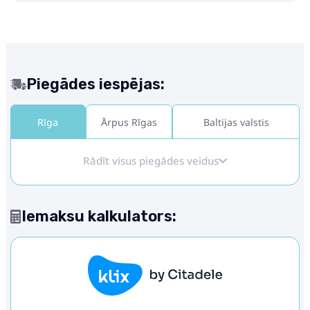
Piegādes iespējas:
Rīga
Ārpus Rīgas
Baltijas valstis
Rādīt visus piegādes veidus
Iemaksu kalkulators: