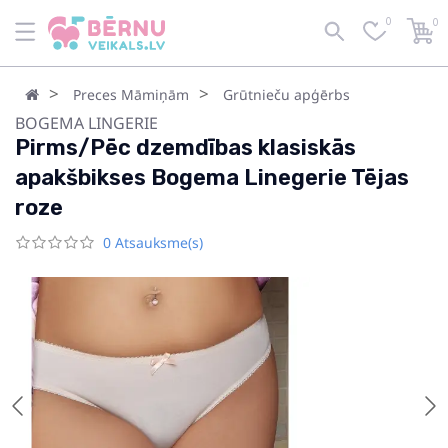
0
0
Preces Māmiņām
Grūtnieču apģērbs
BOGEMA LINGERIE
Pirms/Pēc dzemdības klasiskās
apakšbikses Bogema Linegerie Tējas
roze
0 Atsauksme(s)