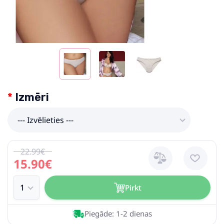
Izmēri
--- Izvēlieties ---
22.99€
15.90€
Pirkt
Piegāde: 1-2 dienas