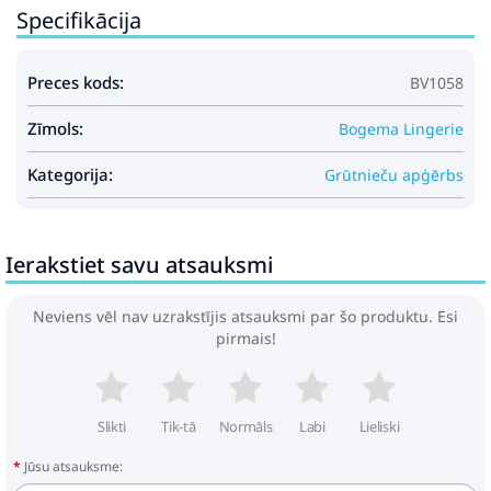
Specifikācija
Preces kods:
BV1058
Zīmols:
Bogema Lingerie
Kategorija:
Grūtnieču apģērbs
Ierakstiet savu atsauksmi
Neviens vēl nav uzrakstījis atsauksmi par šo produktu. Esi
pirmais!
Slikti
Tik-tā
Normāls
Labi
Lieliski
Jūsu atsauksme: