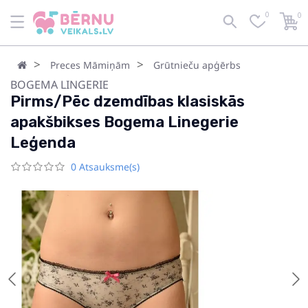
0
0
Preces Māmiņām
Grūtnieču apģērbs
BOGEMA LINGERIE
Pirms/Pēc dzemdības klasiskās
apakšbikses Bogema Linegerie
Leģenda
0 Atsauksme(s)