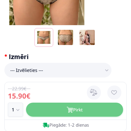
Izmēri
--- Izvēlieties ---
22.99€
15.90€
Pirkt
Piegāde: 1-2 dienas