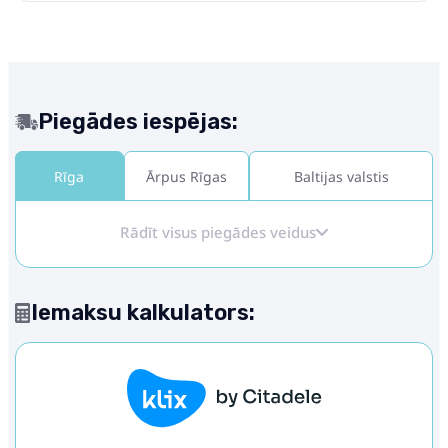
Piegādes iespējas:
Rīga
Ārpus Rīgas
Baltijas valstis
Rādīt visus piegādes veidus
Iemaksu kalkulators: