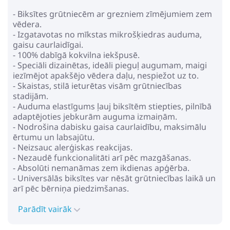
- Biksītes grūtniecēm ar grezniem zīmējumiem zem
vēdera.
- Izgatavotas no mīkstas mikrošķiedras auduma,
gaisu caurlaidīgai.
- 100% dabīgā kokvilna iekšpusē.
- Speciāli dizainētas, ideāli pieguļ augumam, maigi
iezīmējot apakšējo vēdera daļu, nespiežot uz to.
- Skaistas, stilā ieturētas visām grūtniecības
stadijām.
- Auduma elastīgums ļauj biksītēm stiepties, pilnībā
adaptējoties jebkurām auguma izmaiņām.
- Nodrošina dabisku gaisa caurlaidību, maksimālu
ērtumu un labsajūtu.
- Neizsauc alerģiskas reakcijas.
- Nezaudē funkcionalitāti arī pēc mazgāšanas.
- Absolūti nemanāmas zem ikdienas apģērba.
- Universālās biksītes var nēsāt grūtniecības laikā un
arī pēc bērniņa piedzimšanas.
Parādīt vairāk