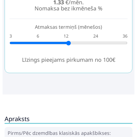
1.33
€/mēn.
Nomaksa bez ikmēneša %
Atmaksas termiņš (mēnešos)
3
6
12
24
36
Līzings pieejams pirkumam no 100€
Apraksts
Pirms/Pēc dzemdības klasiskās apakšbikses: