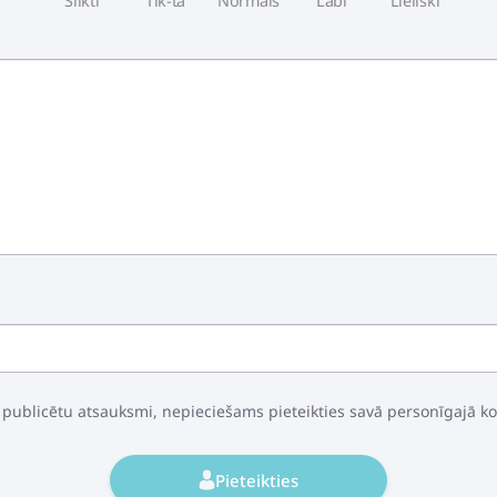
Slikti
Tik-tā
Normāls
Labi
Lieliski
 publicētu atsauksmi, nepieciešams pieteikties savā personīgajā k
Pieteikties