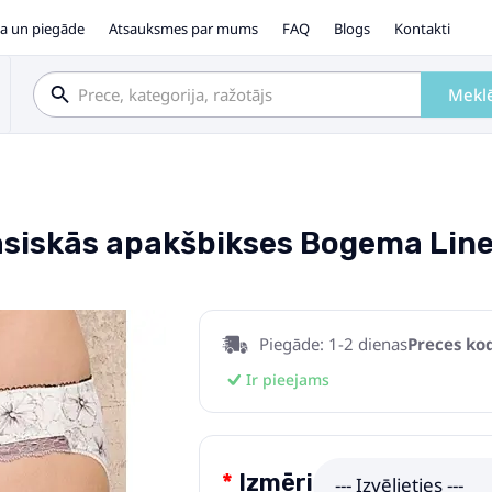
a un piegāde
Atsauksmes par mums
FAQ
Blogs
Kontakti
Mekl
siskās apakšbikses Bogema Line
Piegāde: 1-2 dienas
Preces kod
Ir pieejams
Izmēri
--- Izvēlieties ---