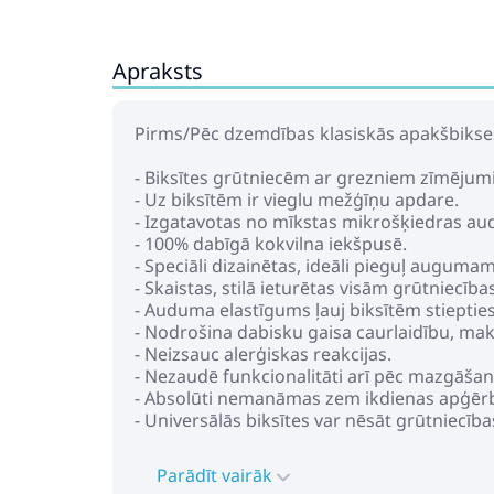
Apraksts
Pirms/Pēc dzemdības klasiskās apakšbikse
- Biksītes grūtniecēm ar grezniem zīmēju
- Uz biksītēm ir vieglu mežģīņu apdare.
- Izgatavotas no mīkstas mikrošķiedras aud
- 100% dabīgā kokvilna iekšpusē.
- Speciāli dizainētas, ideāli pieguļ auguma
- Skaistas, stilā ieturētas visām grūtniecība
- Auduma elastīgums ļauj biksītēm stiepti
- Nodrošina dabisku gaisa caurlaidību, ma
- Neizsauc alerģiskas reakcijas.
- Nezaudē funkcionalitāti arī pēc mazgāšan
- Absolūti nemanāmas zem ikdienas apģēr
- Universālās biksītes var nēsāt grūtniecīb
Parādīt vairāk