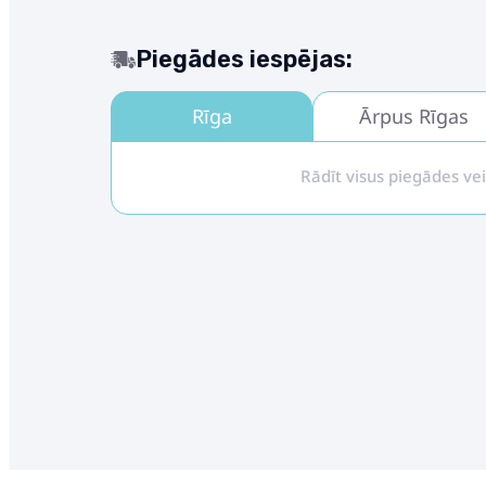
Piegādes iespējas:
Rīga
Ārpus Rīgas
Rādīt visus piegādes ve