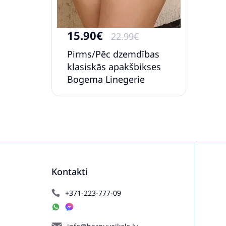
15.90€
22.99€
Pirms/Pēc dzemdības
klasiskās apakšbikses
Bogema Linegerie
Laura
Kontakti
+371-223-777-09