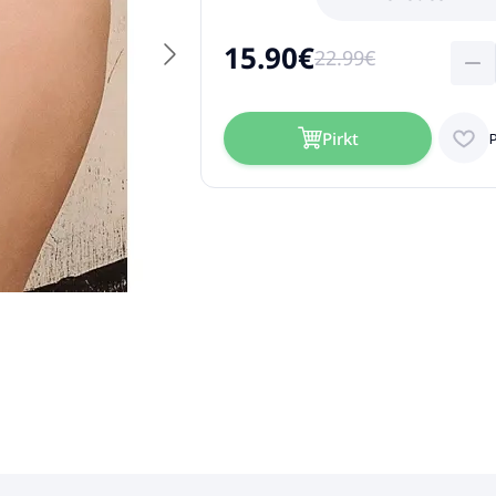
15.90€
22.99€
Pirkt