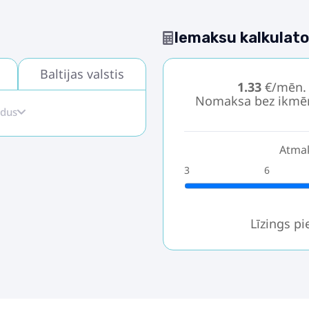
Iemaksu kalkulato
Baltijas valstis
1.33
€/mēn.
Nomaksa bez ikmē
idus
Atmak
3
6
Līzings p