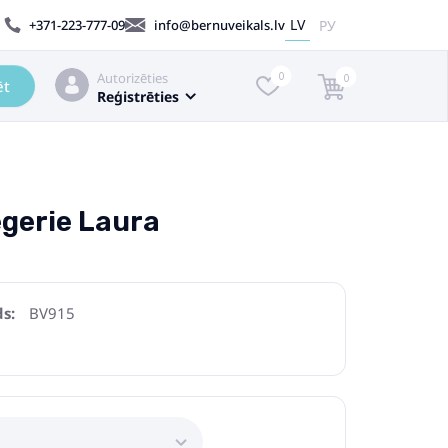
LV
РУ
+371-223-777-09
info@bernuveikals.lv
Autorizēties
0
0
ēt
Reģistrēties
gerie Laura
s:
BV915