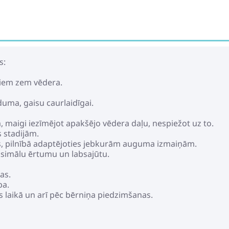
s:
miem zem vēdera.
uma, gaisu caurlaidīgai.
m, maigi iezīmējot apakšējo vēdera daļu, nespiežot uz to.
s stadijām.
es, pilnībā adaptējoties jebkurām auguma izmaiņām.
ksimālu ērtumu un labsajūtu.
as.
ba.
as laikā un arī pēc bērniņa piedzimšanas.