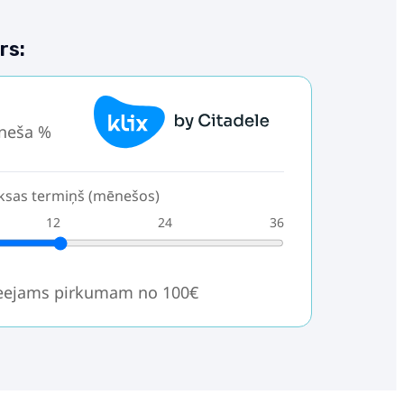
rs:
neša %
sas termiņš (mēnešos)
12
24
36
ieejams pirkumam no 100€