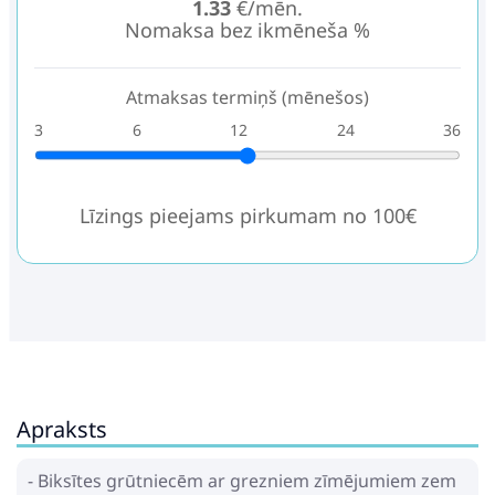
1.33
€/mēn.
Nomaksa bez ikmēneša %
Atmaksas termiņš (mēnešos)
3
6
12
24
36
Līzings pieejams pirkumam no 100€
Apraksts
- Biksītes grūtniecēm ar grezniem zīmējumiem zem