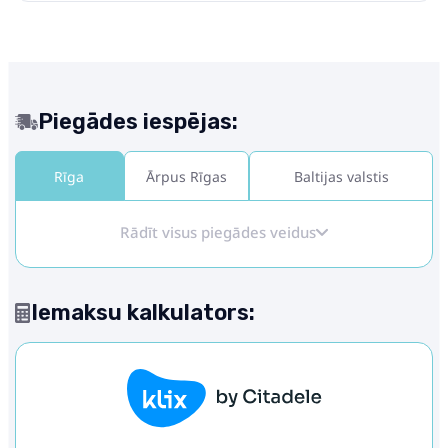
Piegādes iespējas:
Rīga
Ārpus Rīgas
Baltijas valstis
Rādīt visus piegādes veidus
Iemaksu kalkulators: