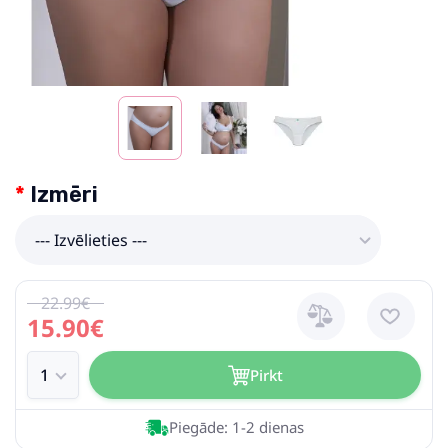
Izmēri
--- Izvēlieties ---
22.99€
15.90€
Pirkt
Piegāde: 1-2 dienas