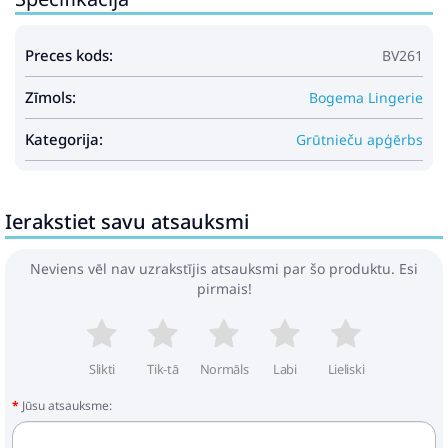
Preces kods:
BV261
Zīmols:
Bogema Lingerie
Kategorija:
Grūtnieču apģērbs
Ierakstiet savu atsauksmi
Neviens vēl nav uzrakstījis atsauksmi par šo produktu. Esi
pirmais!
Slikti
Tik-tā
Normāls
Labi
Lieliski
Jūsu atsauksme: