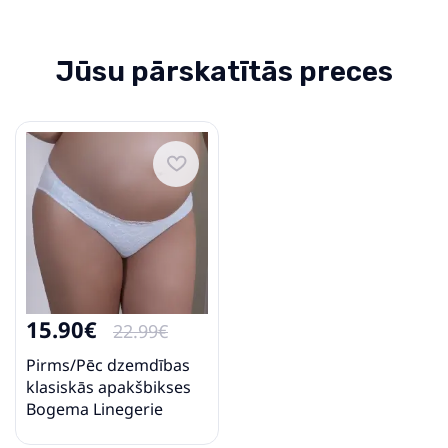
Jūsu pārskatītās preces
15.90€
22.99€
Pirms/Pēc dzemdības
klasiskās apakšbikses
Bogema Linegerie
Akvamarīns