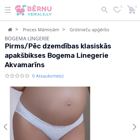
0
0
Preces Māmiņām
Grūtnieču apģērbs
BOGEMA LINGERIE
Pirms/Pēc dzemdības klasiskās
apakšbikses Bogema Linegerie
Akvamarīns
0 Atsauksme(s)