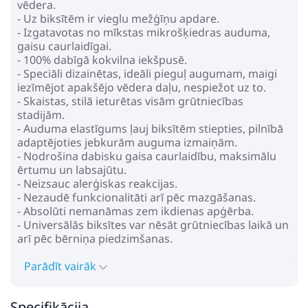
vēdera.
- Uz biksītēm ir vieglu mežģīņu apdare.
- Izgatavotas no mīkstas mikrošķiedras auduma,
gaisu caurlaidīgai.
- 100% dabīgā kokvilna iekšpusē.
- Speciāli dizainētas, ideāli pieguļ augumam, maigi
iezīmējot apakšējo vēdera daļu, nespiežot uz to.
- Skaistas, stilā ieturētas visām grūtniecības
stadijām.
- Auduma elastīgums ļauj biksītēm stiepties, pilnībā
adaptējoties jebkurām auguma izmaiņām.
- Nodrošina dabisku gaisa caurlaidību, maksimālu
ērtumu un labsajūtu.
- Neizsauc alerģiskas reakcijas.
- Nezaudē funkcionalitāti arī pēc mazgāšanas.
- Absolūti nemanāmas zem ikdienas apģērba.
- Universālās biksītes var nēsāt grūtniecības laikā un
arī pēc bērniņa piedzimšanas.
Parādīt vairāk
Specifikācija