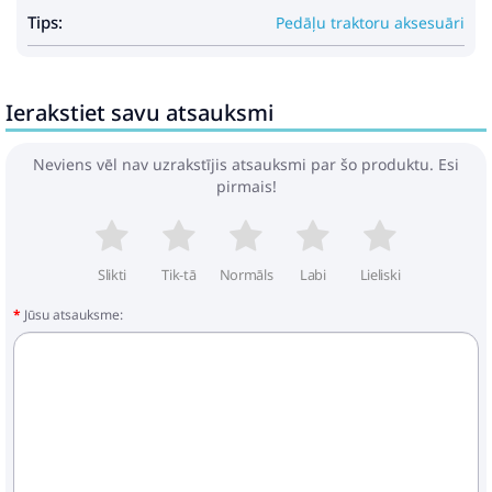
Tips:
Pedāļu traktoru aksesuāri
Ierakstiet savu atsauksmi
Neviens vēl nav uzrakstījis atsauksmi par šo produktu. Esi
pirmais!
Slikti
Tik-tā
Normāls
Labi
Lieliski
Jūsu atsauksme: