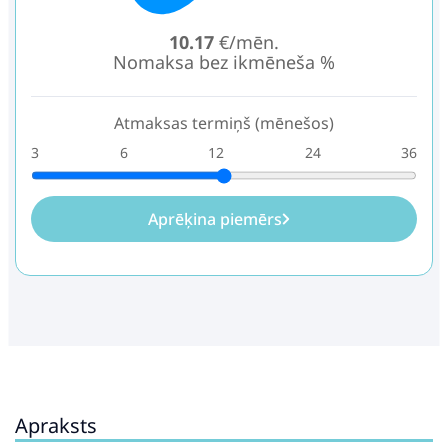
10.17
€/mēn.
Nomaksa bez ikmēneša %
Atmaksas termiņš (mēnešos)
3
6
12
24
36
Aprēķina piemērs
Apraksts