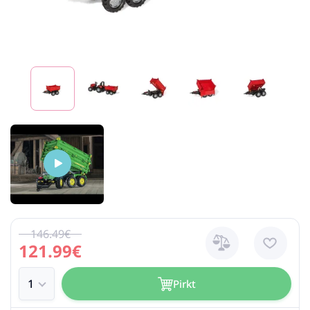
146.49€
121.99€
Pirkt