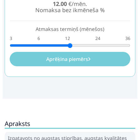
12.00
€/mēn.
Nomaksa bez ikmēneša %
Atmaksas termiņš (mēnešos)
3
6
12
24
36
Aprēķina piemērs
Apraksts
Izgatavots no augstas stiprības, augstas kvalitātes