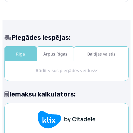
Piegādes iespējas:
Rīga
Ārpus Rīgas
Baltijas valstis
Rādīt visus piegādes veidus
Iemaksu kalkulators: