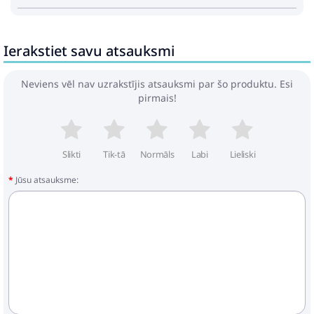
Ierakstiet savu atsauksmi
Neviens vēl nav uzrakstījis atsauksmi par šo produktu. Esi
pirmais!
Slikti
Tik-tā
Normāls
Labi
Lieliski
Jūsu atsauksme: