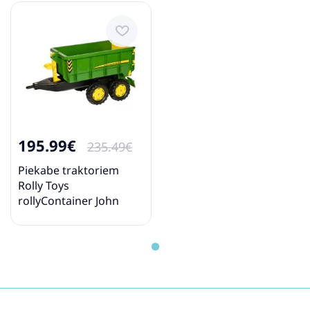
195.99€
235.49€
Piekabe traktoriem
Rolly Toys
rollyContainer John
Deere (3 - 10 gadiem)
125098