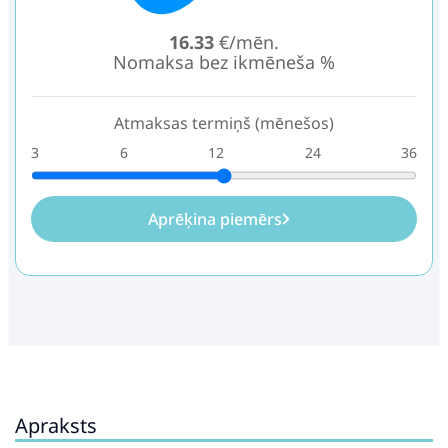
16.33
€/mēn.
Nomaksa bez ikmēneša %
Atmaksas termiņš (mēnešos)
3
6
12
24
36
Aprēķina piemērs
Apraksts