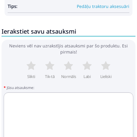
Tips:
Pedāļu traktoru aksesuāri
Ierakstiet savu atsauksmi
Neviens vēl nav uzrakstījis atsauksmi par šo produktu. Esi
pirmais!
Slikti
Tik-tā
Normāls
Labi
Lieliski
Jūsu atsauksme: