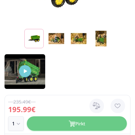
235.49€
195.99€
Pirkt