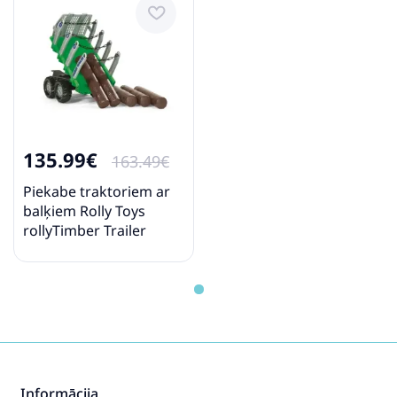
135.99€
163.49€
Piekabe traktoriem ar
balķiem Rolly Toys
rollyTimber Trailer
122158
Informācija