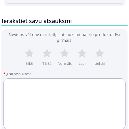
Ierakstiet savu atsauksmi
Neviens vēl nav uzrakstījis atsauksmi par šo produktu. Esi
pirmais!
Slikti
Tik-tā
Normāls
Labi
Lieliski
Jūsu atsauksme: