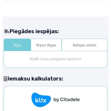
Piegādes iespējas:
Rīga
Ārpus Rīgas
Baltijas valstis
Rādīt visus piegādes veidus
Iemaksu kalkulators: