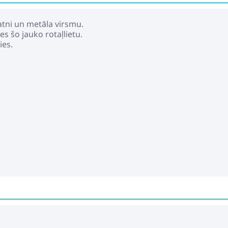
atni un metāla virsmu.
s šo jauko rotaļlietu.
ies.