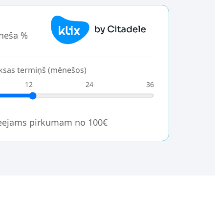
neša %
sas termiņš (mēnešos)
12
24
36
ieejams pirkumam no 100€