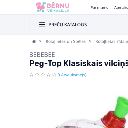
Par mums
Apmaks
PREČU KATALOGS
Rotaļlietas un Spēles
Rotaļlietas zīdai
BEBEBEE
Peg-Top Klasiskais vilciņ
0 Atsauksme(s)