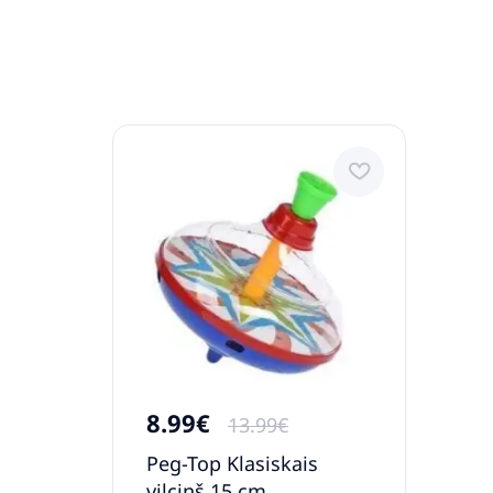
8.99€
13.99€
Peg-Top Klasiskais
vilciņš 15 cm