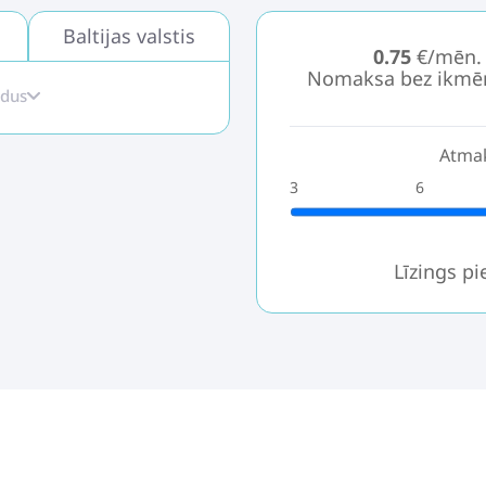
Baltijas valstis
0.75
€/mēn.
Nomaksa bez ikmē
idus
Atmak
3
6
Līzings p