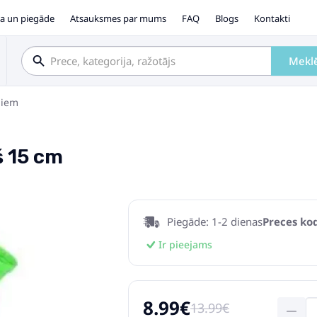
a un piegāde
Atsauksmes par mums
FAQ
Blogs
Kontakti
Mekl
ņiem
š 15 cm
Piegāde: 1-2 dienas
Preces kod
Ir pieejams
8.99€
13.99€