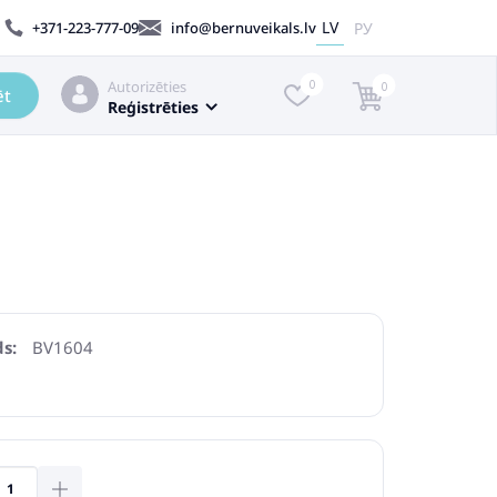
LV
РУ
+371-223-777-09
info@bernuveikals.lv
Autorizēties
0
0
ēt
Reģistrēties
s:
BV1604