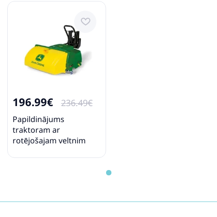
196.99€
236.49€
Papildinājums
traktoram ar
rotējošajam veltnim
Rolly Toys rollyTrac
Sweeper John Deere
409716