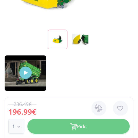
236.49€
196.99€
Pirkt