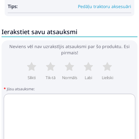
Tips:
Pedāļu traktoru aksesuāri
Ierakstiet savu atsauksmi
Neviens vēl nav uzrakstījis atsauksmi par šo produktu. Esi
pirmais!
Slikti
Tik-tā
Normāls
Labi
Lieliski
Jūsu atsauksme: