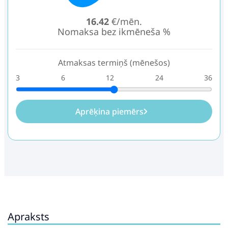
16.42
€/mēn.
Nomaksa bez ikmēneša %
Atmaksas termiņš (mēnešos)
3
6
12
24
36
Aprēķina piemērs
Apraksts