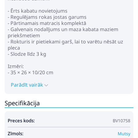
- Ērts kabatu novietojums
- Regulējams rokas jostas garums
- Pārtinamais matracis komplektā
- Galvenais nodalījums un maza kabata maziem
priekšmetiem
- Rokturis ir pietiekami garš, lai to varētu nēsāt uz
pleca
- Slodze līdz 3 kg
Izmēri:
- 35 × 26 × 10/20 cm
Parādīt vairāk
Specifikācija
Preces kods:
BV10758
Zīmols:
Mutsy