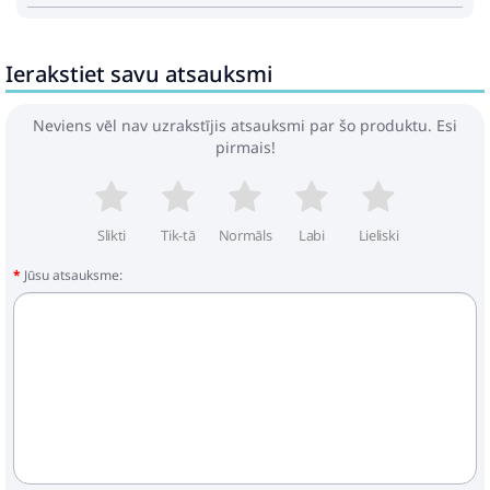
Ierakstiet savu atsauksmi
Neviens vēl nav uzrakstījis atsauksmi par šo produktu. Esi
pirmais!
Slikti
Tik-tā
Normāls
Labi
Lieliski
Jūsu atsauksme: