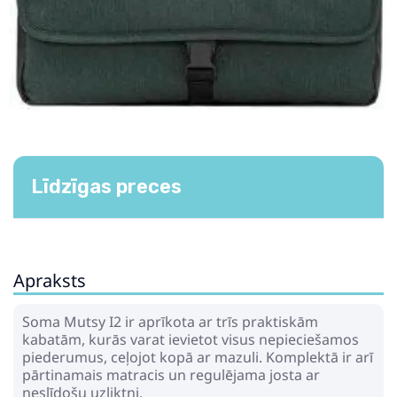
Līdzīgas preces
Apraksts
Soma Mutsy I2 ir aprīkota ar trīs praktiskām
kabatām, kurās varat ievietot visus nepieciešamos
piederumus, ceļojot kopā ar mazuli. Komplektā ir arī
pārtinamais matracis un regulējama josta ar
neslīdošu uzliktni.