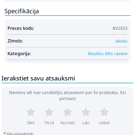
Specifikācija
Preces kods:
BV2553
Zīmols:
akuku
Kategorija:
Moskītu tīkls ratiem
Ierakstiet savu atsauksmi
Neviens vēl nav uzrakstījis atsauksmi par šo produktu. Esi
pirmais!
Slikti
Tik-tā
Normāls
Labi
Lieliski
Jūsu atsauksme: