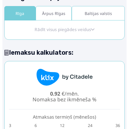
Rīga
Ārpus Rīgas
Baltijas valstis
Rādīt visus piegādes veidus
Iemaksu kalkulators:
0.92
€/mēn.
Nomaksa bez ikmēneša %
Atmaksas termiņš (mēnešos)
3
6
12
24
36