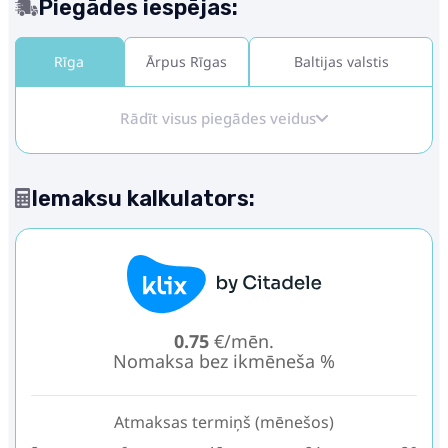
Piegādes iespējas:
Rīga
Ārpus Rīgas
Baltijas valstis
Rādīt visus piegādes veidus
Iemaksu kalkulators:
0.75
€/mēn.
Nomaksa bez ikmēneša %
Atmaksas termiņš (mēnešos)