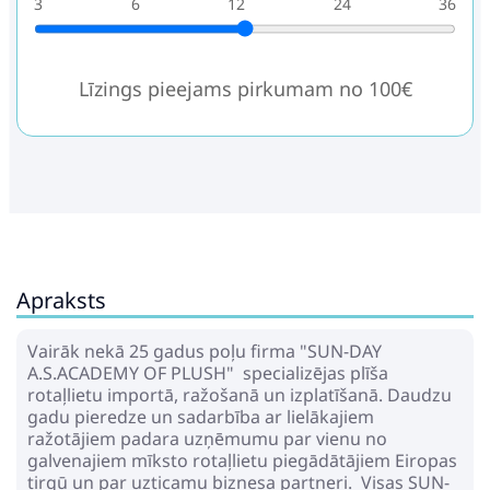
3
6
12
24
36
Līzings pieejams pirkumam no 100€
Apraksts
Vairāk nekā 25 gadus poļu firma "SUN-DAY
A.S.ACADEMY OF PLUSH" specializējas plīša
rotaļlietu importā, ražošanā un izplatīšanā. Daudzu
gadu pieredze un sadarbība ar lielākajiem
ražotājiem padara uzņēmumu par vienu no
galvenajiem mīksto rotaļlietu piegādātājiem Eiropas
tirgū un par uzticamu biznesa partneri. Visas SUN-