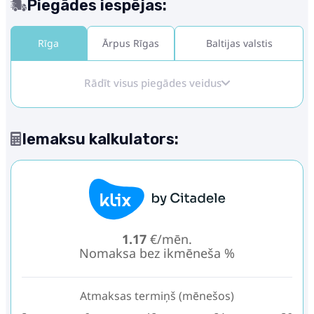
Piegādes iespējas:
Rīga
Ārpus Rīgas
Baltijas valstis
Rādīt visus piegādes veidus
Iemaksu kalkulators:
1.17
€/mēn.
Nomaksa bez ikmēneša %
Atmaksas termiņš (mēnešos)