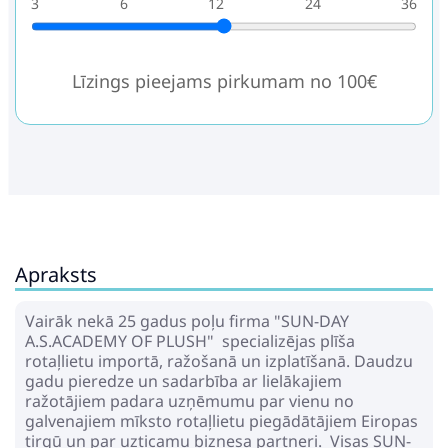
3
6
12
24
36
Līzings pieejams pirkumam no 100€
Apraksts
Vairāk nekā 25 gadus poļu firma "SUN-DAY
A.S.ACADEMY OF PLUSH" specializējas plīša
rotaļlietu importā, ražošanā un izplatīšanā. Daudzu
gadu pieredze un sadarbība ar lielākajiem
ražotājiem padara uzņēmumu par vienu no
galvenajiem mīksto rotaļlietu piegādātājiem Eiropas
tirgū un par uzticamu biznesa partneri. Visas SUN-