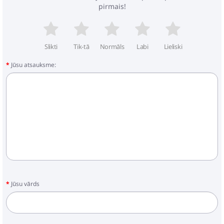
pirmais!
Slikti
Tik-tā
Normāls
Labi
Lieliski
Jūsu atsauksme:
Jūsu vārds