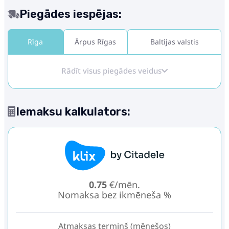
Piegādes iespējas:
Rīga
Ārpus Rīgas
Baltijas valstis
Rādīt visus piegādes veidus
Iemaksu kalkulators:
0.75
€/mēn.
Nomaksa bez ikmēneša %
Atmaksas termiņš (mēnešos)