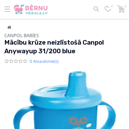
0
0
CANPOL BABIES
Mācību krūze neizlīstošā Canpol
Anywayup 31/200 blue
0 Atsauksme(s)