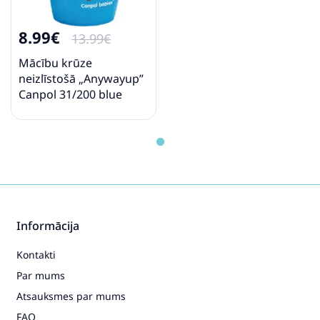
8.99€
13.99€
Mācību krūze
neizlīstošā „Anywayup”
Canpol 31/200 blue
Informācija
Kontakti
Par mums
Atsauksmes par mums
FAQ