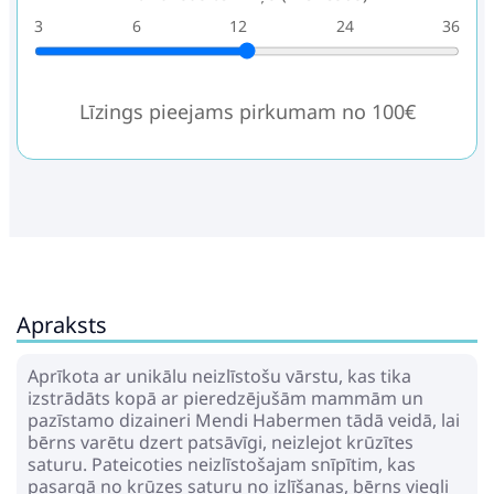
3
6
12
24
36
Līzings pieejams pirkumam no 100€
Apraksts
Aprīkota ar unikālu neizlīstošu vārstu, kas tika
izstrādāts kopā ar pieredzējušām mammām un
pazīstamo dizaineri Mendi Habermen tādā veidā, lai
bērns varētu dzert patsāvīgi, neizlejot krūzītes
saturu. Pateicoties neizlīstošajam snīpītim, kas
pasargā no krūzes saturu no izlīšanas, bērns viegli