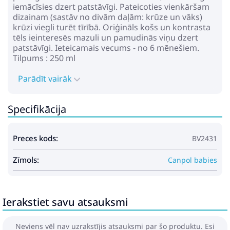
iemācīsies dzert patstāvīgi. Pateicoties vienkāršam
dizainam (sastāv no divām daļām: krūze un vāks)
krūzi viegli turēt tīrībā. Oriģināls košs un kontrasta
tēls ieinteresēs mazuli un pamudinās viņu dzert
patstāvīgi. Ieteicamais vecums - no 6 mēnešiem.
Tilpums : 250 ml
Parādīt vairāk
Specifikācija
Preces kods:
BV2431
Zīmols:
Canpol babies
Ierakstiet savu atsauksmi
Neviens vēl nav uzrakstījis atsauksmi par šo produktu. Esi