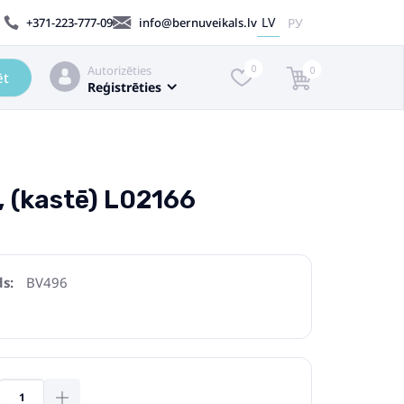
LV
РУ
+371-223-777-09
info@bernuveikals.lv
Autorizēties
0
0
ēt
Reģistrēties
, (kastē) L02166
s:
BV496