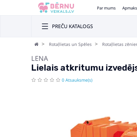
Par mums
Apmaks
PREČU KATALOGS
Rotaļlietas un Spēles
Rotaļlietas zēni
LENA
Lielais atkritumu izvedē
0 Atsauksme(s)