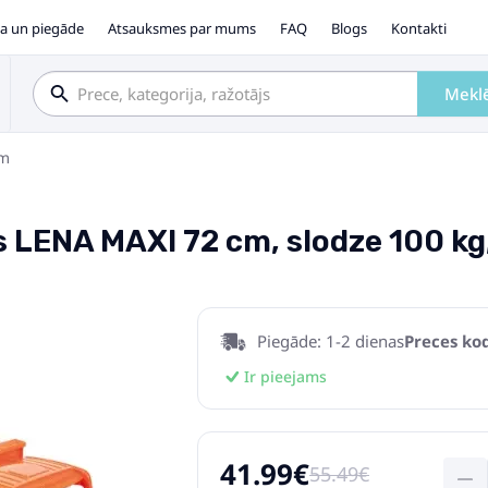
a un piegāde
Atsauksmes par mums
FAQ
Blogs
Kontakti
Mekl
em
js LENA MAXI 72 cm, slodze 100 kg
Piegāde: 1-2 dienas
Preces kod
Ir pieejams
41.99€
55.49€