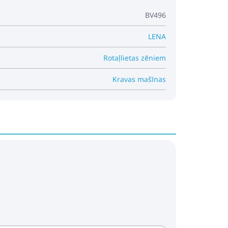
BV496
LENA
Rotaļlietas zēniem
Kravas mašīnas