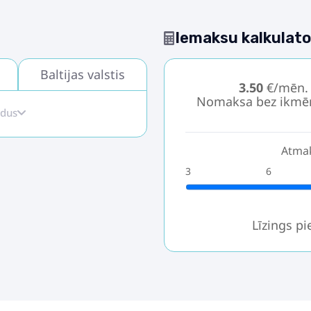
Iemaksu kalkulato
Baltijas valstis
3.50
€/mēn.
Nomaksa bez ikmē
idus
Atmak
3
6
Līzings p