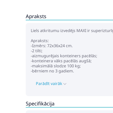
Apraksts
Liels atkritumu izvedējs MAXI ir superiztur
Apraksts:
-Izmērs: 72x36x24 cm.
-2 tilti;
-aizmugurējais konteiners pacēlās;
-konteinera vāks pacēlās augšā;
-maksimālā slodze 100 kg;
-bērniem no 3 gadiem.
Parādīt vairāk
Specifikācija