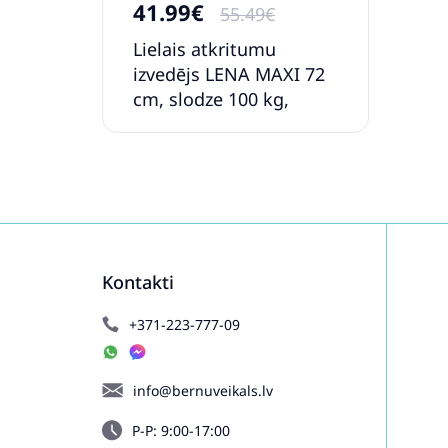
41.99€
55.49€
Lielais atkritumu
izvedējs LENA MAXI 72
cm, slodze 100 kg,
(kastē) L02166
Kontakti
+371-223-777-09
info@bernuveikals.lv
P-P: 9:00-17:00