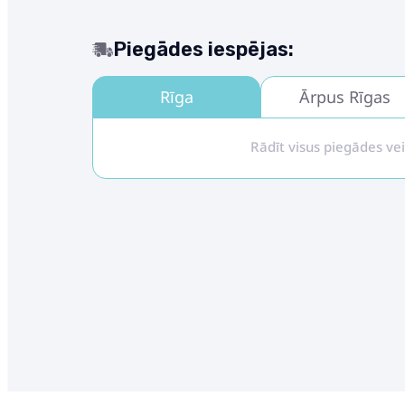
Piegādes iespējas:
Rīga
Ārpus Rīgas
Rādīt visus piegādes ve