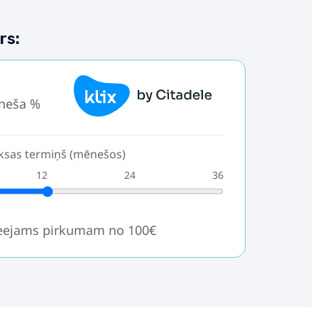
rs:
neša %
sas termiņš (mēnešos)
12
24
36
ieejams pirkumam no 100€